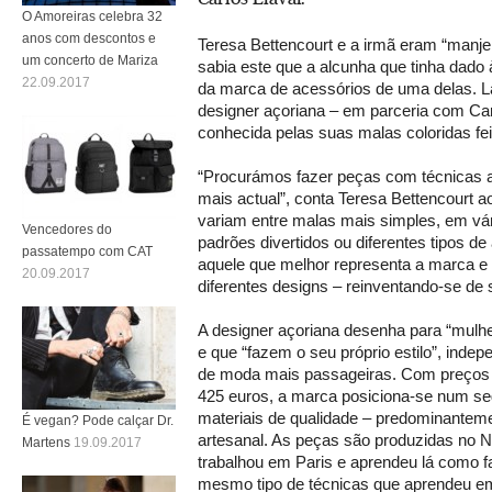
O Amoreiras celebra 32
anos com descontos e
Teresa Bettencourt e a irmã eram “manjer
um concerto de Mariza
sabia este que a alcunha que tinha dado 
22.09.2017
da marca de acessórios de uma delas. 
designer açoriana – em parceria com Carl
conhecida pelas suas malas coloridas fe
“Procurámos fazer peças com técnicas 
mais actual”, conta Teresa Bettencourt a
variam entre malas mais simples, em vár
Vencedores do
padrões divertidos ou diferentes tipos d
passatempo com CAT
aquele que melhor representa a marca 
20.09.2017
diferentes designs – reinventando-se de
A designer açoriana desenha para “mulhe
e que “fazem o seu próprio estilo”, ind
de moda mais passageiras. Com preços 
425 euros, a marca posiciona-se num 
materiais de qualidade – predominanteme
É vegan? Pode calçar Dr.
artesanal. As peças são produzidas no N
Martens
19.09.2017
trabalhou em Paris e aprendeu lá como fa
mesmo tipo de técnicas que aprendeu em