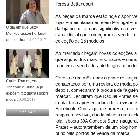
Teresa Bettencourt.
As peças da marca estão hoje disponíve
lojas – maioritariamente em Portugal –, 
O dia em que Suzy
da loja online, a mais significativa a níve
Menkes visitou Portugal,
canal digital que começaram a vender, 
em Londres
19.09.2017
colecção de 25 modelos.
Ao mercado chegam novas colecções a 
que alguns dos mais procurados – como a
mantêm à venda durante longos período
Cerca de um mês após o primeiro lançam
Carlos Ramos, Ana
contactados por uma revista de moda p
Trindade e Nuno Beja
depois, começaram à procura de “alguém
expõem fotografias sobre
marca”. Decidiram que Raquel Prates ser
moda
18.09.2017
contactar a apresentadora de televisão 
Facebook. Com alguma surpresa, receb
VER MAIS
resposta positiva, dando início a uma co
loja lisboeta 39A Concept Store inaugur
Prates – autora também de um blog ho
principais pontos de venda da marca.