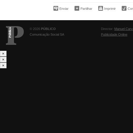
Enviar
Partilhar
Imprimir
Corr
© 2026
PÚBLICO
Director:
Manuel Carv
Comunicação Social SA
Publicidade Online
×
×
×