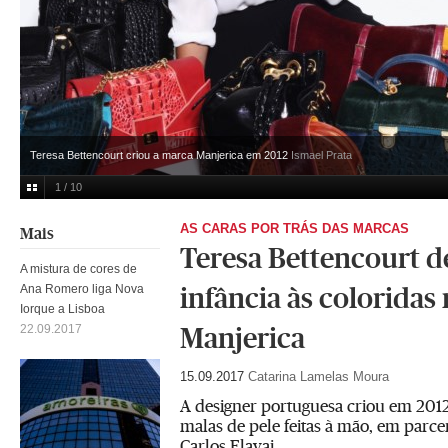
Teresa Bettencourt criou a marca Manjerica em 2012
Ismael Prata
1 / 10
AS CARAS POR TRÁS DAS MARCAS
Mais
Teresa Bettencourt d
A mistura de cores de
Ana Romero liga Nova
infância às coloridas
Iorque a Lisboa
22.09.2017
Manjerica
15.09.2017
Catarina Lamelas Moura
A designer portuguesa criou em 2012
malas de pele feitas à mão, em parc
Carlos Elavai.