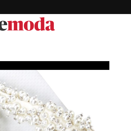
e
moda