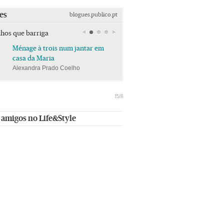
es
blogues.publico.pt
lhos que barriga
Ménage à trois num jantar em
Ménage à trois num jan
casa da Maria
casa da Maria
Alexandra Prado Coelho
Alexandra Prado Coelho
PUB
 amigos no Life&Style