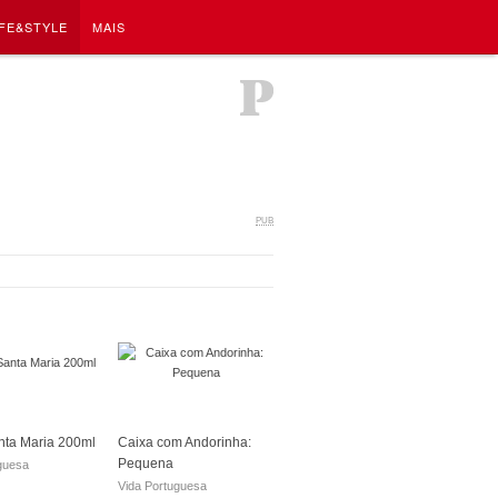
IFE&STYLE
MAIS
PUB
nta Maria 200ml
Caixa com Andorinha:
Pequena
guesa
Vida Portuguesa