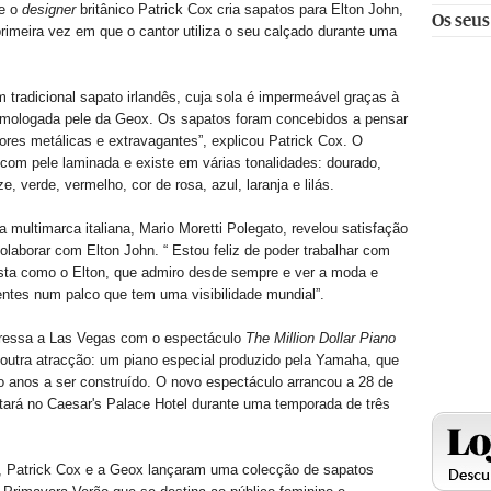
ue o
designer
britânico Patrick Cox cria sapatos para Elton John,
Os seus
rimeira vez em que o cantor utiliza o seu calçado durante uma
m tradicional sapato irlandês, cuja sola é impermeável graças à
omologada pele da Geox. Os sapatos foram concebidos a pensar
ores metálicas e extravagantes”, explicou Patrick Cox. O
 com pele laminada e existe em várias tonalidades: dourado,
e, verde, vermelho, cor de rosa, azul, laranja e lilás.
a multimarca italiana, Mario Moretti Polegato, revelou satisfação
colaborar com Elton John. “ Estou feliz de poder trabalhar com
ista como o Elton, que admiro desde sempre e ver a moda e
ntes num palco que tem uma visibilidade mundial”.
gressa a Las Vegas com o espectáculo
The Million Dollar Piano
outra atracção: um piano especial produzido pela Yamaha, que
 anos a ser construído. O novo espectáculo arrancou a 28 de
ará no Caesar's Palace Hotel durante uma temporada de três
 Patrick Cox e a Geox lançaram uma colecção de sapatos