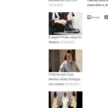
cápsula para a
passatempo com CAT
masculino e es
20.09.2017
Enviar
É vegan? Pode calçar Dr.
Martens
19.09.2017
O dia em que Suzy
Menkes visitou Portugal,
em Londres
19.09.2017