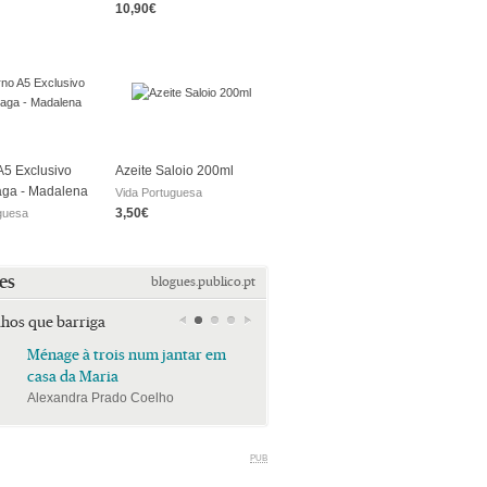
10,90€
5 Exclusivo
Azeite Saloio 200ml
aga - Madalena
Vida Portuguesa
3,50€
guesa
es
blogues.publico.pt
lhos que barriga
Ménage à trois num jantar em
Ménage à trois num jan
casa da Maria
casa da Maria
Alexandra Prado Coelho
Alexandra Prado Coelho
PUB