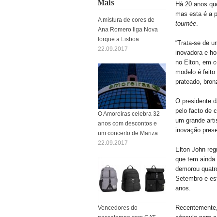
Mais
Há 20 anos q
mas esta é a p
A mistura de cores de
tournée
.
Ana Romero liga Nova
Iorque a Lisboa
“Trata-se de u
22.09.2017
inovadora e h
no Elton, em c
modelo é feito
prateado, bronz
O presidente d
pelo facto de 
O Amoreiras celebra 32
um grande art
anos com descontos e
inovação prese
um concerto de Mariza
22.09.2017
Elton John re
que tem ainda 
demorou quatro
Setembro e est
anos.
Recentemente,
Vencedores do