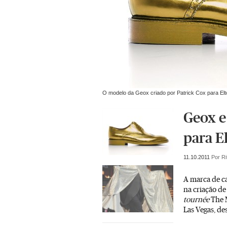
O modelo da Geox criado por Patrick Cox para El
Geox e
para E
11.10.2011
Por Ri
A marca de ca
na criação de
tournée
The M
Las Vegas, de