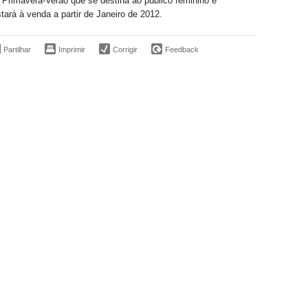
 Primavera-Verão que se destina ao público feminino e
tará à venda a partir de Janeiro de 2012.
Partilhar
Imprimir
Corrigir
Feedback