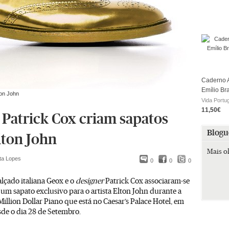
Caderno A
Emílio Br
ton John
Vida Portu
11,50€
 Patrick Cox criam sapatos
Blogu
lton John
Mais o
ta Lopes
0
0
0
lçado italiana Geox e o
designer
Patrick Cox associaram-se
 um sapato exclusivo para o artista Elton John durante a
illion Dollar Piano que está no Caesar’s Palace Hotel, em
sde o dia 28 de Setembro.