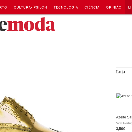
RTO
CULTURA-ÍPSILON
TECNOLOGIA
CIÊNCIA
OPINIÃO
L
e
moda
Loja
Azeite Sa
Vida Portu
3,50€