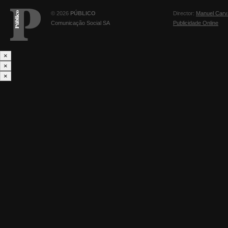
© 2026
PÚBLICO
Director:
Manuel Carv
Comunicação Social SA
Publicidade Online
×
×
×