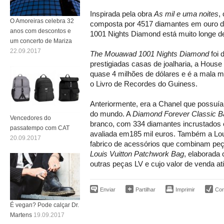
Inspirada pela obra
As mil e uma noites
,
O Amoreiras celebra 32
composta por 4517 diamantes em ouro d
anos com descontos e
1001 Nights Diamond está muito longe d
um concerto de Mariza
22.09.2017
The Mouawad 1001 Nights Diamond
foi 
prestigiadas casas de joalharia, a House
quase 4 milhões de dólares e é a mala 
o Livro de Recordes do Guiness.
Anteriormente, era a Chanel que possuía 
do mundo. A
Diamond Forever Classic B
Vencedores do
branco, com 334 diamantes incrustados e
passatempo com CAT
avaliada em185 mil euros. Também a Lou
20.09.2017
fabrico de acessórios que combinam peça
Louis Vuitton Patchwork Bag
, elaborada
outras peças LV e cujo valor de venda at
Enviar
Partilhar
Imprimir
Corr
É vegan? Pode calçar Dr.
Martens
19.09.2017