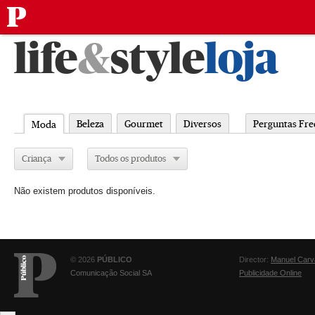
público
Saltar
life
&
style
loja
para
o
conteúdo
Beleza
Gourmet
Diversos
Perguntas Fre
Moda
Criança
Todos os produtos
Não existem produtos disponíveis.
© 2026
PÚBLICO
Director:
Manuel Carv
Comunicação Social SA
Publicidade Online