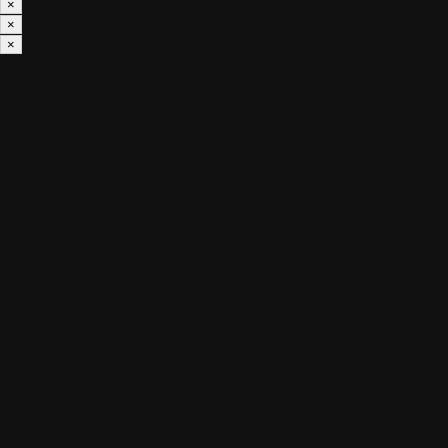
×
×
×