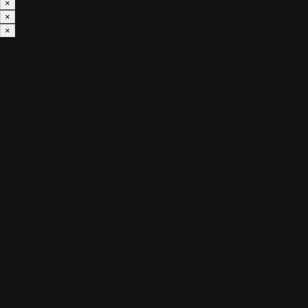
×
×
×