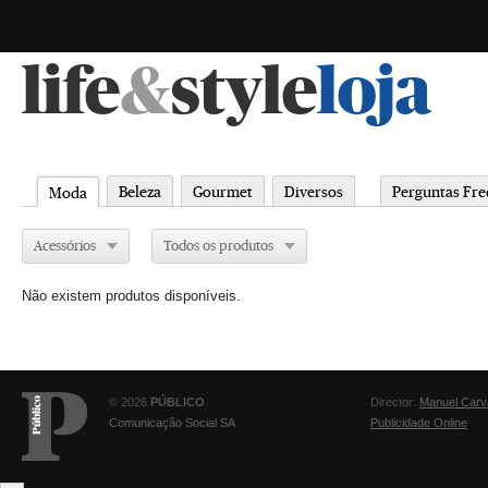
life
&
style
loja
Beleza
Gourmet
Diversos
Perguntas Fre
Moda
Acessórios
Todos os produtos
Não existem produtos disponíveis.
© 2026
PÚBLICO
Director:
Manuel Carv
Comunicação Social SA
Publicidade Online