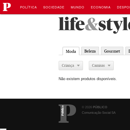
público
Navegação
Saltar
POLÍTICA
SOCIEDADE
MUNDO
ECONOMIA
DESPO
para
o
Saltar
life
&
styl
conteúdo
para
o
conteúdo
Beleza
Gourmet
Moda
Criança
Camisas
Não existem produtos disponíveis.
© 2026
PÚBLICO
Comunicação Social SA