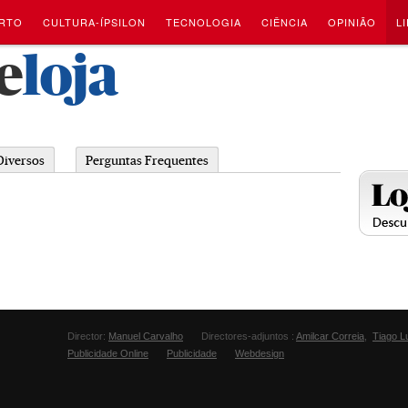
RTO
CULTURA-ÍPSILON
TECNOLOGIA
CIÊNCIA
OPINIÃO
L
e
loja
Diversos
Perguntas Frequentes
Director:
Manuel Carvalho
Directores-adjuntos :
Amilcar Correia
,
Tiago L
Publicidade Online
Publicidade
Webdesign