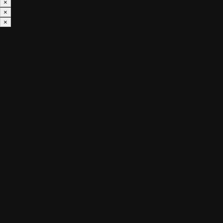
×
×
×