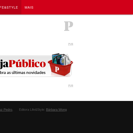
IFE&STYLE
MAIS
PUB
PUB
uz Pedro
,
Editora Life&Style:
Bárbara Wong