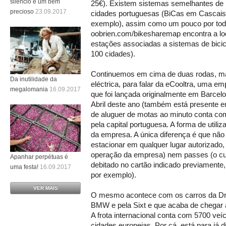
silêncio é um bem
25€). Existem sistemas semelhantes de b
precioso
23.09.2017
cidades portuguesas (BiCas em Cascais
exemplo), assim como um pouco por to
oobrien.com/bikesharemap encontra a lo
estações associadas a sistemas de bicic
100 cidades).
Continuemos em cima de duas rodas, ma
Da inutilidade da
eléctrica, para falar da eCooltra, uma em
megalomania
16.09.2017
que foi lançada originalmente em Barcel
Abril deste ano (também está presente 
de aluguer de motas ao minuto conta co
pela capital portuguesa. A forma de utiliz
da empresa. A única diferença é que nã
estacionar em qualquer lugar autorizado
operação da empresa) nem passes (o cus
Apanhar perpétuas é
debitado no cartão indicado previament
uma festa!
16.09.2017
por exemplo).
VER MAIS
O mesmo acontece com os carros da Dr
BMW e pela Sixt e que acaba de chegar a
A frota internacional conta com 5700 veí
cidades europeias. Por cá, está para já 