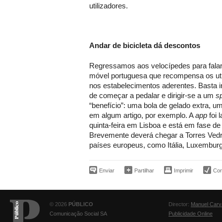
utilizadores.
Andar de bicicleta dá descontos
Regressamos aos velocípedes para falar 
móvel portuguesa que recompensa os ut
nos estabelecimentos aderentes. Basta i
de começar a pedalar e dirigir-se a um
sp
“benefício”: uma bola de gelado extra, u
em algum artigo, por exemplo. A
app
foi 
quinta-feira em Lisboa e está em fase de
Brevemente deverá chegar a Torres Vedr
países europeus, como Itália, Luxemburg
Enviar
Partilhar
Imprimir
Corr
© 2026
PÚBLICO
Director:
Manuel Carv
Comunicação Social SA
Publicidade Online