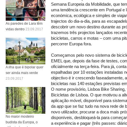
Semana Europeia da Mobilidade, que term
uma tendência crescente em Portugal e 
económica, ecológica e simples de viajar
trajectos do dia-a-dia, para as escapad
As paredes de Lara têm
descobrir um novo destino durante as pr
vidas dentro
23.09.2017
trazemos três projectos lançados recen
bicicletas, carros e motas – com uma pi
percorrer Europa fora.
Começamos pelo novo sistema de biciclet
EMEL que, depois da fase de testes, co
oficialmente na terça-feira. Para já, cont
A ilha que é bipolar quer
espalhadas por 10 estações instaladas 
ser ainda mais verde
objectivo é ir crescendo faseadamente, at
23.09.2017
bicicletas nas 140 estações previstas em
O nome provisório, Lisboa Bike Sharing, f
Bicicletas de Lisboa. O que motivou a a
aplicação móvel, disponível para sistema
da
app
que se faz tudo na nova rede de bi
novo utilizador, procurar a doca mais pr
No maior mosteiro
disponíveis, desbloqueá-la para começar a
budista da Europa, o
a experiência e pagar (três passes: diári