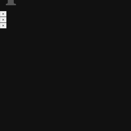
×
×
×