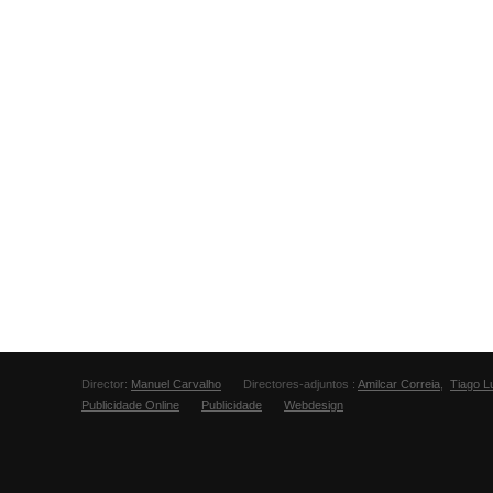
Director:
Manuel Carvalho
Directores-adjuntos :
Amilcar Correia
,
Tiago L
Publicidade Online
Publicidade
Webdesign