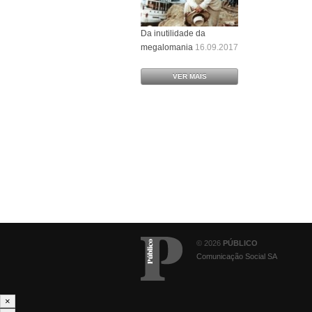
Da inutilidade da
megalomania
16.09.2017
VER MAIS
© 2026
PÚBLICO
Comunicação Social SA
×