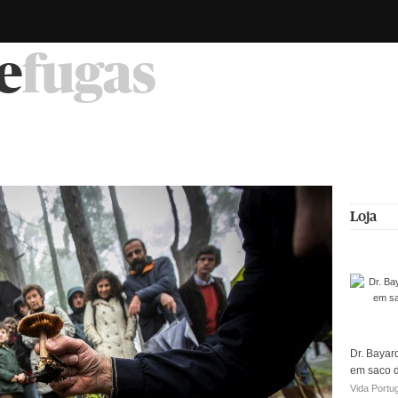
e
fugas
Loja
Dr. Bayar
em saco 
Vida Portu