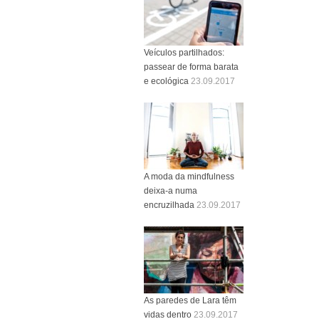
Veículos partilhados:
passear de forma barata
e ecológica
23.09.2017
A moda da mindfulness
deixa-a numa
encruzilhada
23.09.2017
As paredes de Lara têm
vidas dentro
23.09.2017