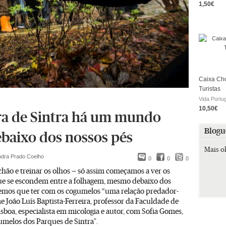
1,50€
Caixa Cho
Turistas
Vida Portu
10,50€
ra de Sintra há um mundo
Blogu
ebaixo dos nossos pés
Mais o
ndra Prado Coelho
0
0
0
chão e treinar os olhos — só assim começamos a ver os
e se escondem entre a folhagem, mesmo debaixo dos
Temos que ter com os cogumelos “uma relação predador-
e João Luís Baptista-Ferreira, professor da Faculdade de
isboa, especialista em micologia e autor, com Sofia Gomes,
umelos dos Parques de Sintra".