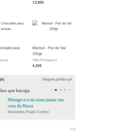
13,90€
colate para
Marisol - Flor de Sal
250gr
guesa
Vida Portuguesa
4,30€
es
blogues.publico.pt
lhos que barriga
Ménage à trois num jantar em
Ménage à trois num jan
casa da Maria
casa da Maria
Alexandra Prado Coelho
Alexandra Prado Coelho
PUB