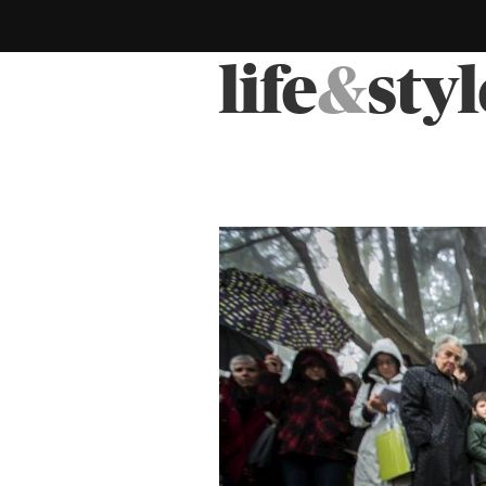
life
&
styl