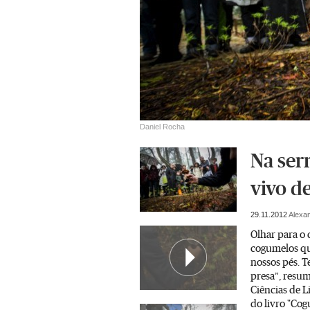
Daniel Rocha
Na ser
vivo d
29.11.2012
Alexa
Olhar para o 
cogumelos qu
nossos pés. 
presa”, resum
Ciências de L
do livro "Cog