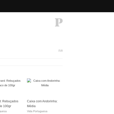
PUB
d: Rebuçados
Caixa com Andorinha:
de 100gr
Média
guesa
Vida Portuguesa