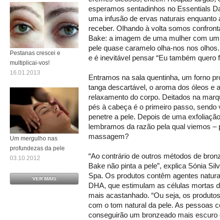
esperamos sentadinhos no Essentials Da
uma infusão de ervas naturais enquanto
receber. Olhando à volta somos confro
Bake: a imagem de uma mulher com um f
pele quase caramelo olha-nos nos olhos
Pestanas crescei e
e é inevitável pensar “Eu também quero f
multiplicai-vos!
16.01.2013
Entramos na sala quentinha, um forno pro
tanga descartável, o aroma dos óleos e 
relaxamento do corpo. Deitados na marq
pés à cabeça é o primeiro passo, sendo v
penetre a pele. Depois de uma exfoliação
lembramos da razão pela qual viemos – 
massagem?
Um mergulho nas
profundezas da pele
“Ao contrário de outros métodos de bro
03.10.2012
Bake não pinta a pele”, explica Sónia Sil
Spa. Os produtos contêm agentes natur
VER MAIS
DHA, que estimulam as células mortas d
mais acastanhado. “Ou seja, os produt
com o tom natural da pele. As pessoas
conseguirão um bronzeado mais escuro 