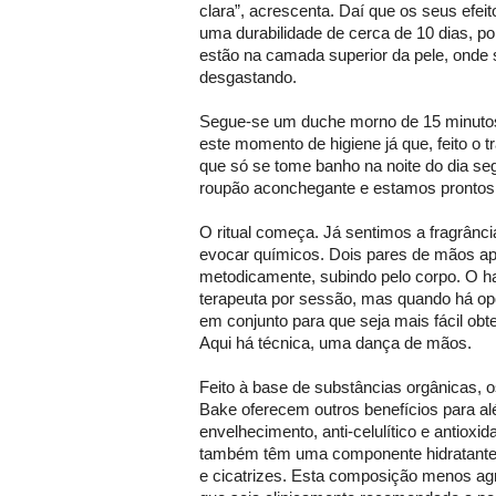
clara”, acrescenta. Daí que os seus efei
uma durabilidade de cerca de 10 dias, p
estão na camada superior da pele, onde s
desgastando.
Segue-se um duche morno de 15 minuto
este momento de higiene já que, feito o
que só se tome banho na noite do dia s
roupão aconchegante e estamos prontos 
O ritual começa. Já sentimos a fragrânc
evocar químicos. Dois pares de mãos a
metodicamente, subindo pelo corpo. O ha
terapeuta por sessão, mas quando há opo
em conjunto para que seja mais fácil obt
Aqui há técnica, uma dança de mãos.
Feito à base de substâncias orgânicas,
Bake oferecem outros benefícios para alé
envelhecimento, anti-celulítico e antioxi
também têm uma componente hidratant
e cicatrizes. Esta composição menos ag