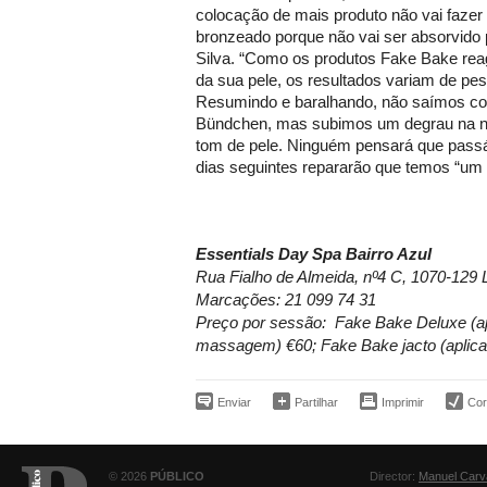
colocação de mais produto não vai fazer
bronzeado porque não vai ser absorvido p
Silva. “Como os produtos Fake Bake re
da sua pele, os resultados variam de pe
Resumindo e baralhando, não saímos co
Bündchen, mas subimos um degrau na no
tom de pele. Ninguém pensará que pass
dias seguintes repararão que temos “um
Essentials Day Spa Bairro Azul
Rua Fialho de Almeida, nº4 C, 1070-129 
Marcações: 21 099 74 31
Preço por sessão: Fake Bake Deluxe (a
massagem) €60; Fake Bake jacto (aplic
Enviar
Partilhar
Imprimir
Corr
© 2026
PÚBLICO
Director:
Manuel Carv