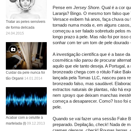
Pense em
Jersey Shore
. Qual é a cor q
Laranja? Bingo. O mesmo tom falso que V
Versace exibem há anos, faça chuva ou f
Tratar as peles sensíveis
tornado numa moda e, em alguns casos, n
de forma delicada
começou a ser falado sobretudo pelos mal
24.04.2015
longo prazo à pele. Mas não foi por iss
sonhar com ter um tom de pele dourado -
A investigação científica que é a base da
cosmética não parou de procurar alterna
aquilo que ele tanto deseja. A Portugal,
bronzeado chega com o rótulo Fake Bake
Cuidar da pele nunca foi
lançada pela Tomas LLC, nasceu para r
tão Organii
14.01.2014
bronzeado falso, mas saudável. Elabor
extractos naturais de plantas, não há expo
nem
sprays
que deixam manchas inestét
começa a desaparecer. Como? Isso foi 
pele.
Acabar com a celulite à
Quando se vai fazer uma sessão Fake Ba
martelada (I)
09.12.2013
preparado. Depilação,
check
! Nada de 
cremes oleosos,
check
! Roupas largas,