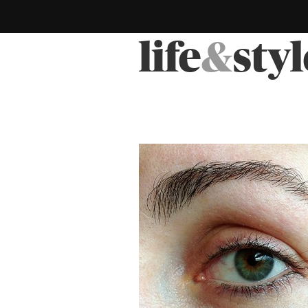
life
&
styl