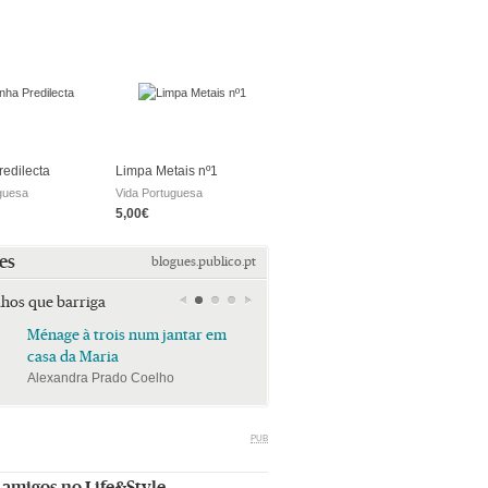
redilecta
Limpa Metais nº1
guesa
Vida Portuguesa
5,00€
es
blogues.publico.pt
lhos que barriga
Ménage à trois num jantar em
Ménage à trois num jan
casa da Maria
casa da Maria
Alexandra Prado Coelho
Alexandra Prado Coelho
PUB
 amigos no Life&Style