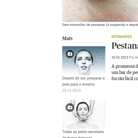
Sem extensões de pestanas (à esquerda) e depois 
EXTENSÕES
Mais
Pestana
16.01.2013
Por A
A promessa d
um bar de pes
foi tão fácil
Depois do sol, preparar a
pele para o Inverno
03.11.2015
Tratar as peles sensíveis
de forma delicada