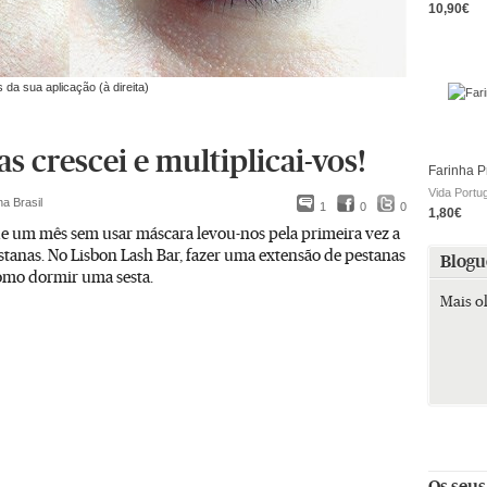
10,90€
da sua aplicação (à direita)
s crescei e multiplicai-vos!
Farinha P
Vida Portu
na Brasil
1
0
0
1,80€
e um mês sem usar máscara levou-nos pela primeira vez a
tanas. No Lisbon Lash Bar, fazer uma extensão de pestanas
Blogu
 como dormir uma sesta.
Mais o
Os seus