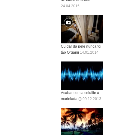
24.04.2015
Cuidar da pele nunca foi
tão Organii
14.01.2014
Acabar com a celulite à
martelada (I)
09.12.2013