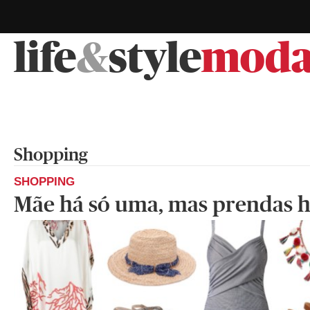
life
&
style
mod
Shopping
SHOPPING
Mãe há só uma, mas prendas h