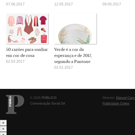
07.06.2017
12.05.2017
09.05.2017
50 razões para sonhar
Verde é a cor da
em cor-de-rosa
esperança e de 2017,
segundo a Pantone
02.03.2017
02.01.2017
© 2026
PÚBLICO
Director:
Manuel Carv
Comunicação Social SA
Publicidade Online
×
×
×