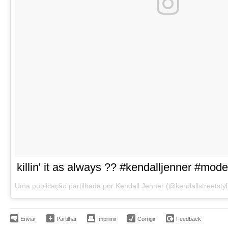
killin' it as always ?? #kendalljenner #mode
Uma publicação partilhada por Kendall Jenner (@kendallstreetstyl
Enviar
Partilhar
Imprimir
Corrigir
Feedback