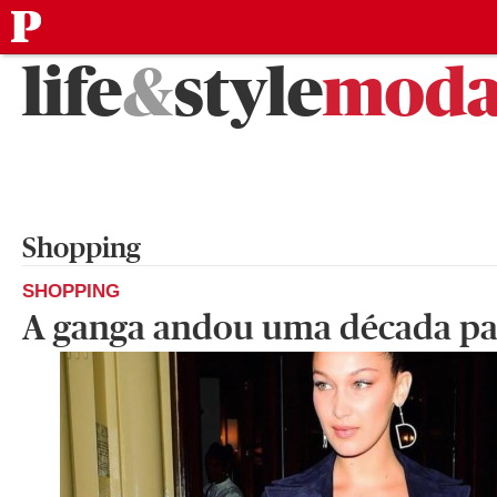
público
Saltar
life
&
style
mod
para
o
conteúdo
Shopping
SHOPPING
A ganga andou uma década pa