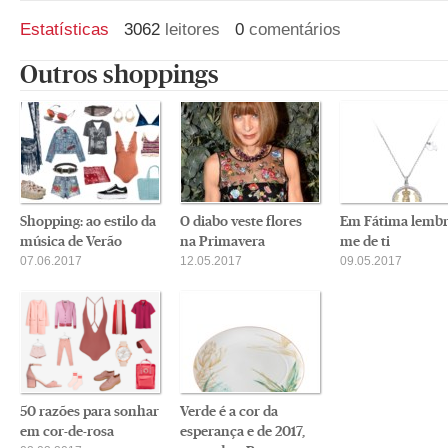
Estatísticas
3062
leitores
0
comentários
Outros shoppings
Shopping: ao estilo da
O diabo veste flores
Em Fátima lembr
música de Verão
na Primavera
me de ti
07.06.2017
12.05.2017
09.05.2017
50 razões para sonhar
Verde é a cor da
em cor-de-rosa
esperança e de 2017,