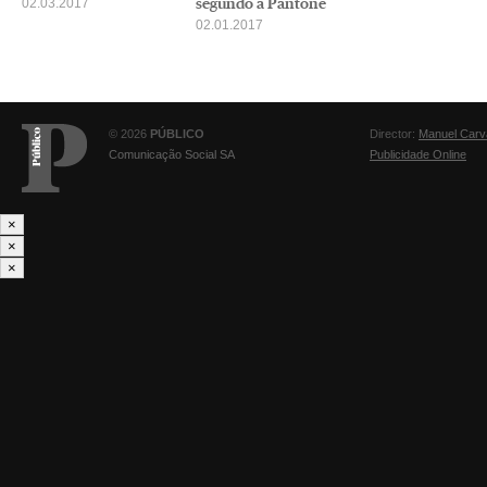
segundo a Pantone
02.03.2017
02.01.2017
© 2026
PÚBLICO
Director:
Manuel Carv
Comunicação Social SA
Publicidade Online
×
×
×