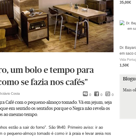
35,00€
Dr. Bayar
em saco 
Vida Portu
1,50€
ro, um bolo e tempo para
Blogu
como se fazia nos cafés"
Mais o
Octávio Costa
0
0
0
gra Café com o pequeno-almoço tomado. Vá em jejum, seja
oque em sentido os sentidos porque o Negra não revela os
os ao mesmo tempo.
hos estão a sair do forno". São 9h40. Primeiro aviso: ir ao
 o pequeno-almoço tomado é como ir à praia e levar areia nos