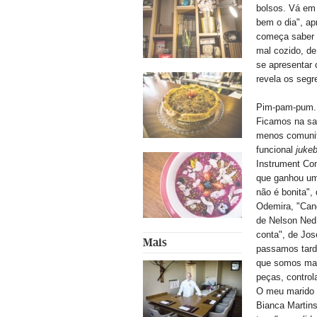
bolsos. Vá em 
bem o dia", ap
começa saber 
mal cozido, de
se apresentar 
revela os seg
Pim-pam-pum. 
Ficamos na sal
menos comunit
funcional
juke
Instrument Co
que ganhou um 
não é bonita", 
Odemira, "Can
de Nelson Ned,
conta", de Jo
Mais
passamos tard
que somos mal
peças, control
O meu marido é
Bianca Martins