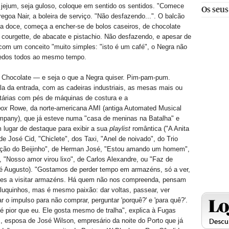
jejum, seja guloso, coloque em sentido os sentidos. "Comece
Os seus
regoa Nair, a boleira de serviço. "Não desfazendo...". O balcão
a doce, começa a encher-se de bolos caseiros, de chocolate
 courgette, de abacate e pistachio. Não desfazendo, e apesar de
com um conceito "muito simples: "isto é um café", o Negra não
redos todos ao mesmo tempo.
Chocolate — e seja o que a Negra quiser. Pim-pam-pum.
a da entrada, com as cadeiras industriais, as mesas mais ou
árias com pés de máquinas de costura e a
box
Rowe, da norte-americana AMI (antiga Automated Musical
mpany), que já esteve numa "casa de meninas na Batalha" e
lugar de destaque para exibir a sua
playlist
romântica ("A Anita
de José Cid, "Chiclete", dos Taxi, "Anel de noivado", do Trio
ção do Beijinho", de Herman José, "Estou amando um homem",
 "Nosso amor virou lixo", de Carlos Alexandre, ou "Faz de
sé Augusto). "Gostamos de perder tempo em armazéns, só a ver,
es a visitar armazéns. Há quem não nos compreenda, pensam
uquinhos, mas é mesmo paixão: dar voltas, passear, ver
ar o impulso para não comprar, perguntar 'porquê?' e 'para quê?'.
 pior que eu. Ele gosta mesmo de tralha", explica à Fugas
, esposa de José Wilson, empresário da noite do Porto que já