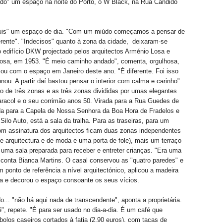
ado" um espaço na noite do Porto, o W Black, na Rua Cândido
uis" um espaço de dia. "Com um miúdo começamos a pensar de
rente". "Indecisos" quanto à zona da cidade, deixaram-se
 edifício DKW projectado pelos arquitectos Arménio Losa e
osa, em 1953. "É meio caminho andado", comenta, orgulhosa,
cou com o espaço em Janeiro deste ano. "É diferente. Foi isso
nou. A partir daí bastou pensar o interior com calma e carinho".
eito de três zonas e as três zonas divididas por umas elegantes
racol e o seu corrimão anos 50. Virada para a Rua Guedes de
da para a Capela de Nossa Senhora da Boa Hora de Fradelos e
Silo Auto, está a sala da tralha. Para as traseiras, para um
om assinatura dos arquitectos ficam duas zonas independentes
 de arquitectura e de moda e uma porta de fole), mais um terraço
 uma sala preparada para receber e entreter crianças. "Era uma
, conta Bianca Martins. O casal conservou as "quatro paredes" e
m ponto de referência a nível arquitectónico, aplicou a madeira
a e decorou o espaço consoante os seus vícios.
... "não há aqui nada de transcendente", aponta a proprietária.
é", repete. "É para ser usado no dia-a-dia. É um café que
bolos caseiros cortados à fatia (2,90 euros), com taças de