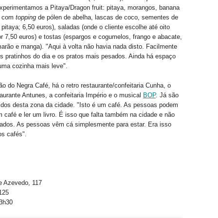
xperimentamos a Pitaya/Dragon fruit: pitaya, morangos, banana
co com
topping
de pólen de abelha, lascas de coco, sementes de
pitaya; 6,50 euros), saladas (onde o cliente escolhe até oito
or 7,50 euros) e tostas (espargos e cogumelos, frango e abacate,
rão e manga). "Aqui à volta não havia nada disto. Facilmente
 pratinhos do dia e os pratos mais pesados. Ainda há espaço
uma cozinha mais leve".
ão do Negra Café, há o retro restaurante/confeitaria Cunha, o
staurante Antunes, a confeitaria Império e o musical
BOP
. Já são
idos desta zona da cidade. "Isto é um café. As pessoas podem
m café e ler um livro. É isso que falta também na cidade e não
tados. As pessoas vêm cá simplesmente para estar. Era isso
os cafés".
 Azevedo, 117
125
3h30