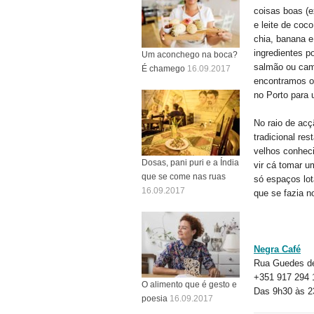
coisas boas (e
e leite de co
chia, banana e 
ingredientes p
Um aconchego na boca?
salmão ou cama
É chamego
16.09.2017
encontramos os
no Porto para 
No raio de acç
tradicional re
velhos conhec
Dosas, pani puri e a Índia
vir cá tomar u
que se come nas ruas
só espaços lo
16.09.2017
que se fazia n
Negra Café
Rua Guedes de
+351 917 294 
O alimento que é gesto e
Das 9h30 às 2
poesia
16.09.2017