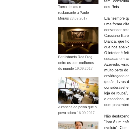
tem "consolid
dos Reis.
Tomo deixou o
restaurante a Paulo
Ela "sempre q
Morais
23.09.2017
uma forma dife
convencer pelo
Cassiano Barb
Bianca, que fi
que nos apaixo
O interior é f
Bar lisboeta Red Frog
escadas em ca
entre os cem melhores
Azevedo, vira
do mundo
19.09.2017
muito perto do 
envidraçado c
(sofás, livros
considerável e
loja de roupa"
a escadaria, u
com parcimóni
A cantina do polvo que o
povo adora
16.09.2017
Não desfazendo
"Isto é um caf
evoluiu". Com 