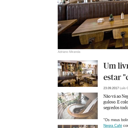
Adriano Miranda
Um liv
estar "
23.09.2017
Luís 
Não vá ao Ne
guloso. E col
segredos tod
"Os meus bolin
Negra Café
com