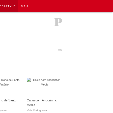
IFE&STYLE
MAIS
PUB
no de Santo
Caixa com Andorinha:
Média
guesa
Vida Portuguesa