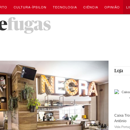
RTO
CULTURA-ÍPSILON
TECNOLOGIA
CIÊNCIA
OPINIÃO
L
e
fugas
Loja
Caixa Tro
António
Vida Portu