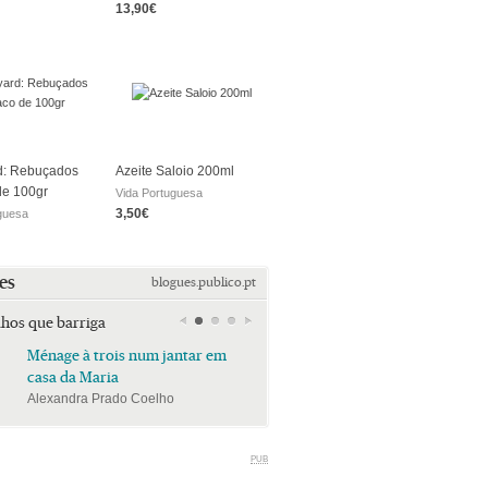
13,90€
d: Rebuçados
Azeite Saloio 200ml
de 100gr
Vida Portuguesa
3,50€
guesa
es
blogues.publico.pt
lhos que barriga
Ménage à trois num jantar em
Ménage à trois num jan
casa da Maria
casa da Maria
Alexandra Prado Coelho
Alexandra Prado Coelho
PUB