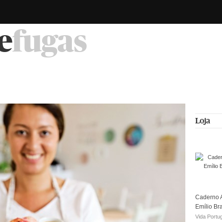
e
fugas
Loja
Caderno A
Emílio Br
Vida Portu