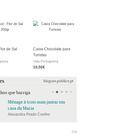
Flor de Sal
Caixa Chocolate para
Turistas
guesa
Vida Portuguesa
10,50€
es
blogues.publico.pt
lhos que barriga
Ménage à trois num jantar em
Ménage à trois num jan
casa da Maria
casa da Maria
Alexandra Prado Coelho
Alexandra Prado Coelho
PUB