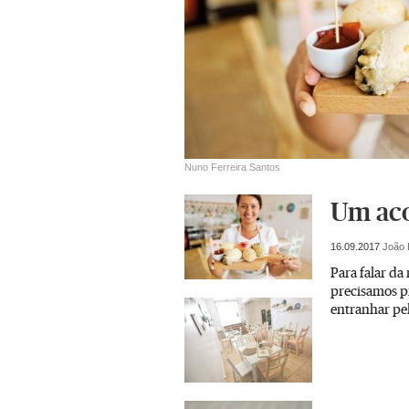
Nuno Ferreira Santos
Um aco
16.09.2017
João 
Para falar da
precisamos p
entranhar pel