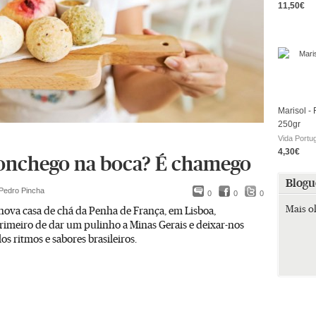
11,50€
Marisol - 
250gr
Vida Portu
4,30€
nchego na boca? É chamego
Blogu
Pedro Pincha
0
0
0
Mais o
 nova casa de chá da Penha de França, em Lisboa,
rimeiro de dar um pulinho a Minas Gerais e deixar-nos
os ritmos e sabores brasileiros.