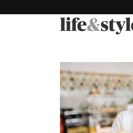
life
&
styl