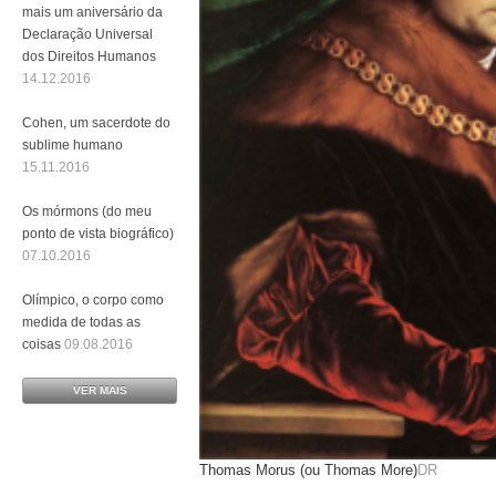
mais um aniversário da
Declaração Universal
dos Direitos Humanos
14.12.2016
Cohen, um sacerdote do
sublime humano
15.11.2016
Os mórmons (do meu
ponto de vista biográfico)
07.10.2016
Olímpico, o corpo como
medida de todas as
coisas
09.08.2016
VER MAIS
Thomas Morus (ou Thomas More)
DR