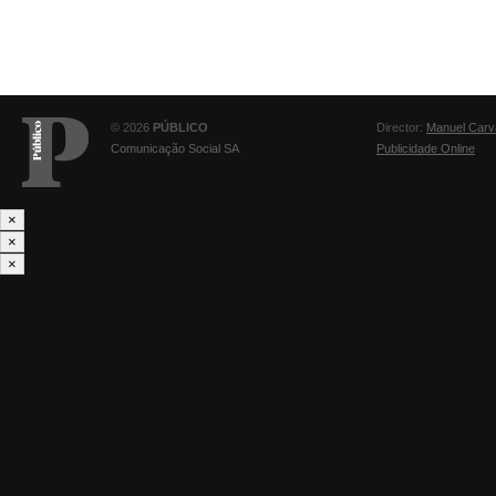
© 2026
PÚBLICO
Director:
Manuel Carv
Comunicação Social SA
Publicidade Online
×
×
×