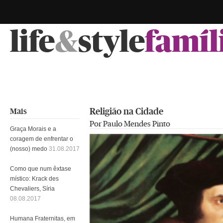
life
&
style
famíl
Religião na Cidade
Mais
Por Paulo Mendes Pinto
Graça Morais e a
coragem de enfrentar o
(nosso) medo
31.08.2017
Como que num êxtase
místico: Krack des
Chevaliers, Síria
08.08.2017
Humana Fraternitas, em