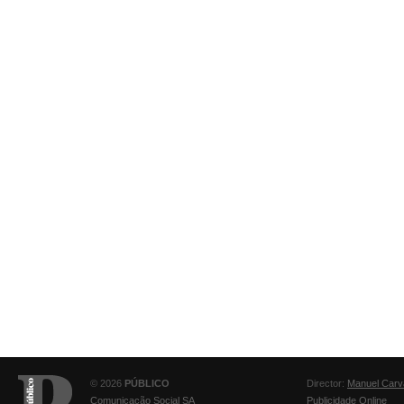
© 2026
PÚBLICO
Director:
Manuel Carv
Comunicação Social SA
Publicidade Online