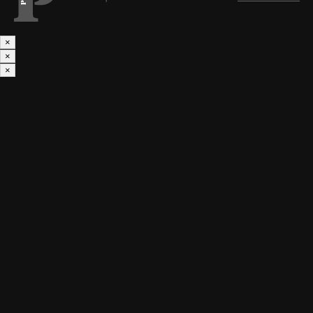
×
×
×