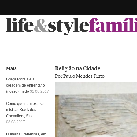
life
&
style
famíl
Religião na Cidade
Mais
Por Paulo Mendes Pinto
Graça Morais e a
coragem de enfrentar o
(nosso) medo
31.08.2017
Como que num êxtase
místico: Krack des
Chevaliers, Síria
08.08.2017
Humana Fraternitas, em