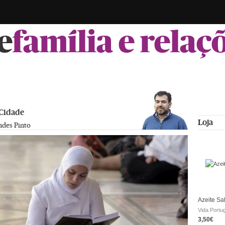
e
família e relaç
 Cidade
Loja
ndes Pinto
Azeite Sa
Vida Portu
3,50€