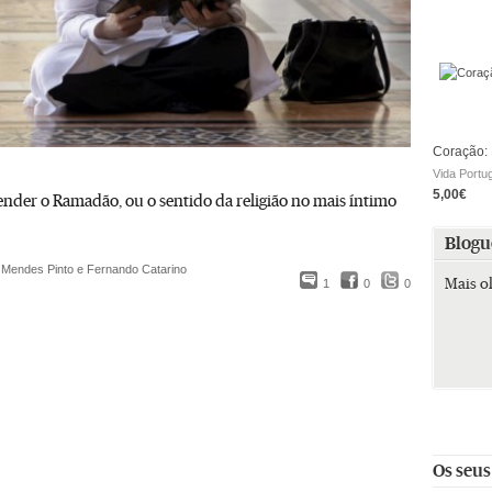
Coração: 
Vida Portu
5,00€
nder o Ramadão, ou o sentido da religião no mais íntimo
Blogu
 Mendes Pinto e Fernando Catarino
Mais o
1
0
0
Os seus