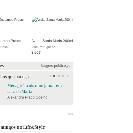
Limpa Pratas
Azeite Santa Maria 200ml
guesa
Vida Portuguesa
3,50€
es
blogues.publico.pt
lhos que barriga
Ménage à trois num jantar em
Ménage à trois num jan
casa da Maria
casa da Maria
Alexandra Prado Coelho
Alexandra Prado Coelho
PUB
 amigos no Life&Style