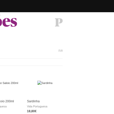
ões
PUB
loio 200ml
Sardinha
guesa
Vida Portuguesa
18,80€