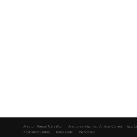
Director:
Manuel Carvalho
Directores-adjuntos :
Amilcar Correia
,
Tiago L
Publicidade Online
Publicidade
Webdesign