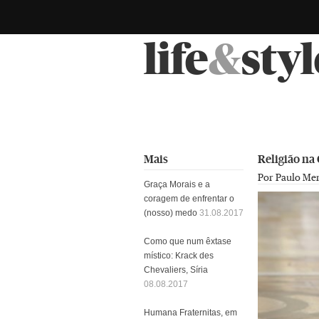
life
&
styl
Mais
Religião na
Por Paulo Me
Graça Morais e a
coragem de enfrentar o
(nosso) medo
31.08.2017
Como que num êxtase
místico: Krack des
Chevaliers, Síria
08.08.2017
Humana Fraternitas, em