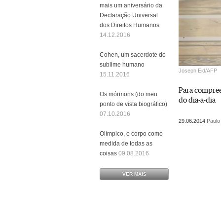
mais um aniversário da
Declaração Universal
dos Direitos Humanos
14.12.2016
Cohen, um sacerdote do
sublime humano
Joseph Eid/AFP
15.11.2016
Para compree
Os mórmons (do meu
do dia-a-dia
ponto de vista biográfico)
07.10.2016
29.06.2014
Paulo
Olímpico, o corpo como
medida de todas as
coisas
09.08.2016
VER MAIS