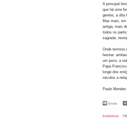
A principal fe
que há uma fes
gentes, a dita
Mas mais, em t
antiga, mais d
todos os part
sagrada; nest
Onde termina o
hesitar: ambas
um povo; a out
Papa Francisco
longe dos est
séculos a rela
Paulo Mendes 
Enviar
Estatísticas
74