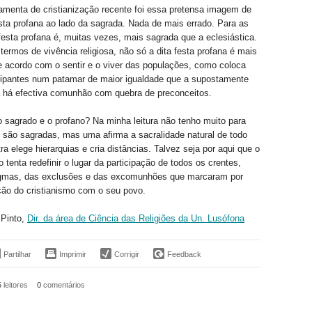
rramenta de cristianização recente foi essa pretensa imagem de
ta profana ao lado da sagrada. Nada de mais errado. Para as
 festa profana é, muitas vezes, mais sagrada que a eclesiástica.
ermos de vivência religiosa, não só a dita festa profana é mais
e acordo com o sentir e o viver das populações, como coloca
icipantes num patamar de maior igualdade que a supostamente
a há efectiva comunhão com quebra de preconceitos.
 sagrado e o profano? Na minha leitura não tenho muito para
 são sagradas, mas uma afirma a sacralidade natural de todo
ra elege hierarquias e cria distâncias. Talvez seja por aqui que o
 tenta redefinir o lugar da participação de todos os crentes,
igmas, das exclusões e das excomunhões que marcaram por
ção do cristianismo com o seu povo.
Pinto,
Dir. da área de Ciência das Religiões da Un. Lusófona
Partilhar
Imprimir
Corrigir
Feedback
5
leitores
0
comentários