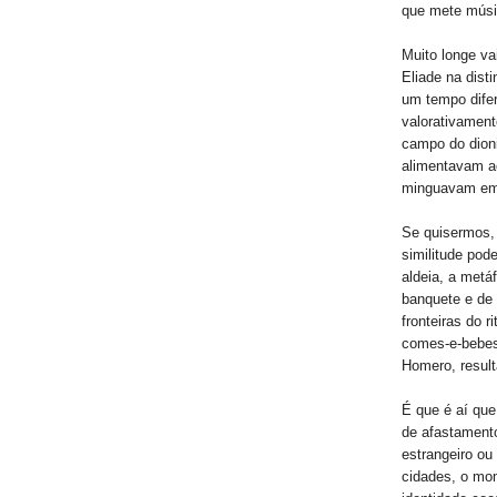
que mete músi
Muito longe vai
Eliade na dist
um tempo difer
valorativamen
campo do dion
alimentavam ao
minguavam em 
Se quisermos,
similitude pod
aldeia, a metá
banquete e de 
fronteiras do r
comes-e-bebes
Homero, result
É que é aí qu
de afastamento
estrangeiro ou
cidades, o mom