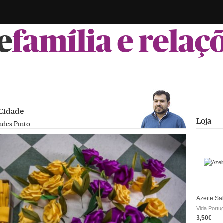
e
família e relaç
 Cidade
Loja
ndes Pinto
Azeite Sa
Vida Portu
3,50€