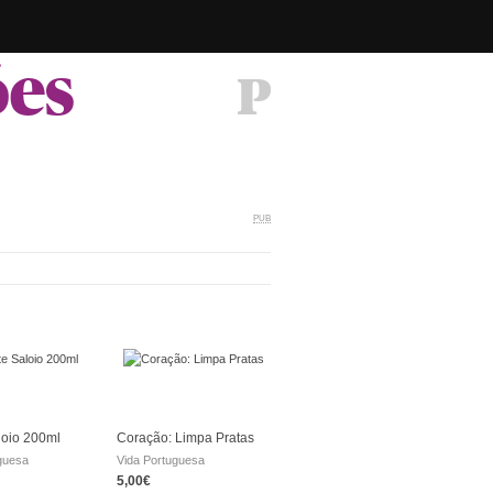
ões
PUB
loio 200ml
Coração: Limpa Pratas
guesa
Vida Portuguesa
5,00€