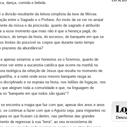
ca, dança, comida e bebida.
 a divisão resultante da leitura simplista da tese de Mircea
inção entre o Sagrado e o Profano. Ao invés de se ver no arraial
ente da missa e da procissão, quanto de sagrado é atribuído
te a esse momento que mais não é que a herança pagã, do
isíaco, do tempo da festa, do excesso, do banquete em que se
s limites do possível os corpos que durante tanto tempo
prazeres da abundância?
 e apenas estamos a ser honestos se o fizermos, quanto de
emos ver entre a eucaristia católica que ocorre na manhã na
fora teológica da refeição de Jesus que resulta no momento de
partilha, e a noite onde esse mesmo banquete rasga as
ito disciplinado e se espraia na festa, nos leilões de fogaças, nos
 que alegram toda a comunidade e que, na linguagem de
a no “banquete em que todos são iguais”?
e se encontra a magia que faz com que, apesar dos anos e anos
, se continue a fazer com que o Agosto seja, para migrantes no
 para os que ficaram cá dentro, nas periferias das grandes
ento de regressar à sua “terra”, ao seu ecossistema de