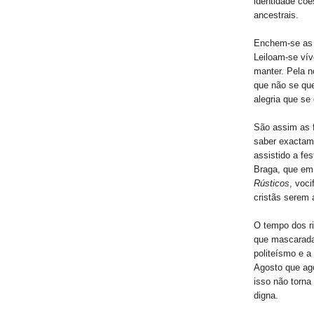
identidade coe
ancestrais.
Enchem-se as r
Leiloam-se vív
manter. Pela n
que não se qu
alegria que se
São assim as f
saber exactam
assistido a fe
Braga, que em 
Rústicos
, voc
cristãs serem
O tempo dos r
que mascarada,
politeísmo e a
Agosto que ago
isso não torna
digna.