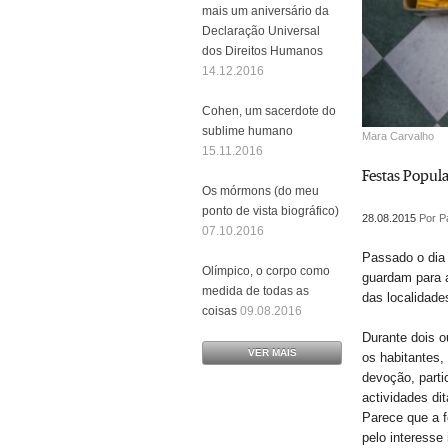
mais um aniversário da
Declaração Universal
dos Direitos Humanos
14.12.2016
Cohen, um sacerdote do
sublime humano
Mara Carvalho
15.11.2016
Festas Popula
Os mórmons (do meu
ponto de vista biográfico)
28.08.2015
Por P
07.10.2016
Passado o dia 
Olímpico, o corpo como
guardam para a
medida de todas as
das localidades
coisas
09.08.2016
Durante dois o
VER MAIS
os habitantes
devoção, parti
actividades di
Parece que a 
pelo interesse 