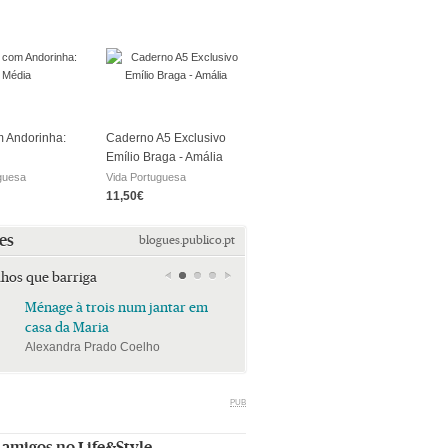
 Andorinha:
Caderno A5 Exclusivo
Emílio Braga - Amália
guesa
Vida Portuguesa
11,50€
es
blogues.publico.pt
lhos que barriga
Ménage à trois num jantar em
Ménage à trois num jan
casa da Maria
casa da Maria
Alexandra Prado Coelho
Alexandra Prado Coelho
PUB
 amigos no Life&Style