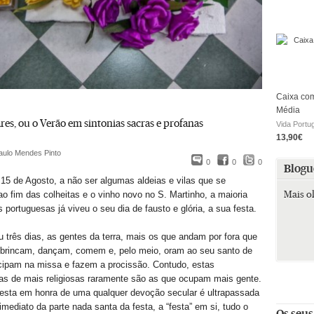
Caixa com
Média
res, ou o Verão em sintonias sacras e profanas
Vida Portu
13,90€
aulo Mendes Pinto
0
0
0
Blogu
15 de Agosto, a não ser algumas aldeias e vilas que se
Mais o
o fim das colheitas e o vinho novo no S. Martinho, a maioria
 portuguesas já viveu o seu dia de fausto e glória, a sua festa.
u três dias, as gentes da terra, mais os que andam por fora que
, brincam, dançam, comem e, pelo meio, oram ao seu santo de
cipam na missa e fazem a procissão. Contudo, estas
tas de mais religiosas raramente são as que ocupam mais gente.
festa em honra de uma qualquer devoção secular é ultrapassada
imediato da parte nada santa da festa, a “festa” em si, tudo o
Os seus