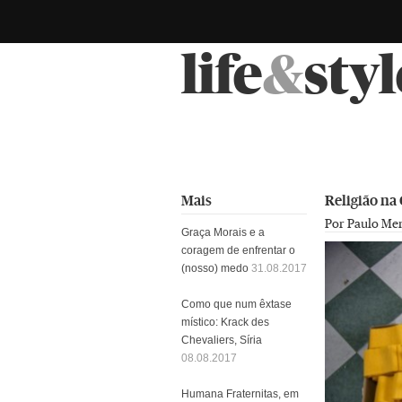
life
&
styl
Mais
Religião na
Por Paulo Me
Graça Morais e a
coragem de enfrentar o
(nosso) medo
31.08.2017
Como que num êxtase
místico: Krack des
Chevaliers, Síria
08.08.2017
Humana Fraternitas, em