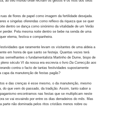
sa, ao seu mundo onde recriam os gestos e os ritos dos seus
uas de flores de papel como imagem da fertilidade desejada.
eres e singelas oferendas como reflexo da riqueza que se quer
oite dentro se dança como sinónimo da vitalidade de um Verão
er perder. Pela mesma noite dentro se bebe na senda de uma
 quer eterna, festiva e companheira.
estividades que raramente levam os visitantes de uma aldeia a
ente em honra de que santo se festeja. Quantas vezes terá
stas semelhantes o fundamentalista Martinho de Dume, bispo de
pleno século VI da nossa era escrevia o livro
Da Correcção aos
iferando contra o facto de tantas festividades supostamente
 a capa da manutenção de festas pagãs?
itos e das crenças é esse mesmo, o da manutenção, mesmo
 do que vem do passado, da tradição. Assim, tanto sabor a
 paganismo encontramos nas festas que se multiplicam neste
ra se vai esvaindo por entre os dias derradeiros do mês. Mas
 a parte não dominada pelos ritos cristãos menos nobre ou