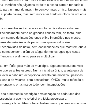
a quem tratavam com muita caridadezinha após uns beneficentes
ta, também nós julgamos ter feito a nossa parte e ter dado o
to para um mundo mais interventivo, mais crítico, fazendo mais
 suposta causa, mas sem nunca ter tirado os olhos de um ecrã
fá.
os momentos mobilizadores em torno de valores e do que
lizacionalmente como as grandes causas têm, de facto, sido
 um campo de intensões onde o lixo internético nos mostra
hares de
websites
e de perfis, mas quase todos eles
 desprovidos de nexo, sem consequências que mostrem que a
vo correspondem, além do afagar de muitos egos que nessa
s
” encontra o alimento para se multiplicar.
as, em Fafe, pela mão do município, algo aconteceu que veio
 o que eu antes escrevi. Numa iniciativa única, a autarquia de
u levar a cabo um excepcional evento que mobilizou pessoas
ausas e de Valores, com pensadores, ONGs, muita reflexão e
omenagens e, acima de tudo, com interpelações.
 rico e mereceria descrição e valorização de cada uma das
essencial a que me referirei é a ideia procurada e,
onseguida: no título «Terra Justa», mais que reencontrar uma