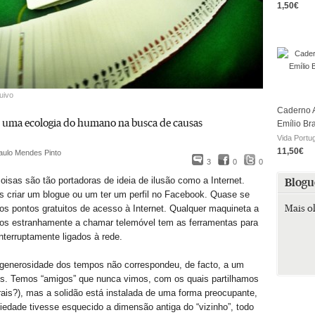
1,50€
uivo
Caderno A
», uma ecologia do humano na busca de causas
Emílio Br
Vida Portu
11,50€
aulo Mendes Pinto
3
0
0
oisas são tão portadoras de ideia de ilusão como a Internet.
Blogu
 criar um blogue ou um ter um perfil no Facebook. Quase se
Mais o
os pontos gratuitos de acesso à Internet. Qualquer maquineta a
os estranhamente a chamar telemóvel tem as ferramentas para
interruptamente ligados à rede.
 generosidade dos tempos não correspondeu, de facto, a um
os. Temos “amigos” que nunca vimos, com os quais partilhamos
ais?), mas a solidão está instalada de uma forma preocupante,
edade tivesse esquecido a dimensão antiga do “vizinho”, todo