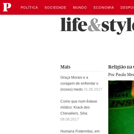
público
Navegação
Saltar
POLÍTICA
SOCIEDADE
MUNDO
ECONOMIA
DESPO
para
o
Saltar
life
&
styl
conteúdo
para
o
conteúdo
Mais
Religião na
Por Paulo Me
Graça Morais e a
coragem de enfrentar o
(nosso) medo
31.08.2017
Como que num êxtase
místico: Krack des
Chevaliers, Síria
08.08.2017
Humana Fraternitas, em