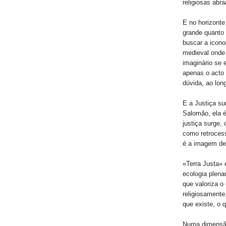
religiosas ab
E no horizonte
grande quanto 
buscar a icono
medieval onde 
imaginário se 
apenas o acto 
dúvida, ao lon
E a Justiça s
Salomão, ela é
justiça surge,
como retrocess
é a imagem de 
«Terra Justa» 
ecologia plen
que valoriza o
religiosamente
que existe, o 
Numa dimensão 