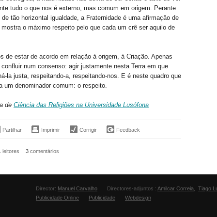
te tudo o que nos é externo, mas comum em origem. Perante
de tão horizontal igualdade, a Fraternidade é uma afirmação de
mostra o máximo respeito pelo que cada um crê ser aquilo de
 de estar de acordo em relação à origem, à Criação. Apenas
confluir num consenso: agir justamente nesta Terra em que
ná-la justa, respeitando-a, respeitando-nos. E é neste quadro que
ha um denominador comum: o respeito.
ea de
Ciência das Religiões na Universidade Lusófona
Partilhar
Imprimir
Corrigir
Feedback
1
leitores
3
comentários
Director:
Manuel Carvalho
Directores-adjuntos :
Amilcar Correia
,
Tiago L
Publicidade Online
Publicidade
Webdesign