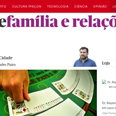
RTO
CULTURA-ÍPSILON
TECNOLOGIA
CIÊNCIA
OPINIÃO
L
e
família e relaç
 Cidade
Loja
ndes Pinto
Dr. Bayar
em saco 
Vida Portu