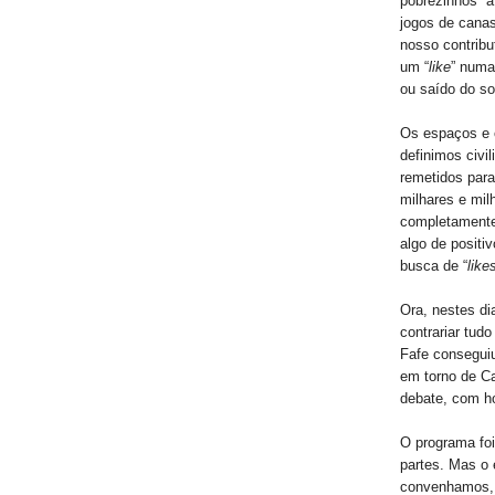
pobrezinhos” 
jogos de canas
nosso contribu
um “
like
” numa
ou saído do so
Os espaços e 
definimos civi
remetidos para
milhares e mil
completamente
algo de positi
busca de “
like
Ora, nestes di
contrariar tudo
Fafe consegui
em torno de C
debate, com h
O programa foi
partes. Mas o 
convenhamos, c