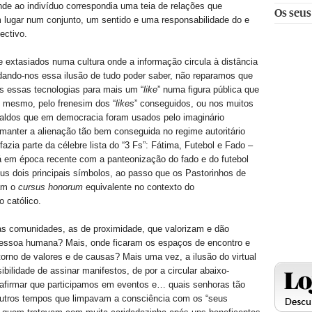
de ao indivíduo correspondia uma teia de relações que
Os seus
 lugar num conjunto, um sentido e uma responsabilidade do e
ectivo.
extasiados numa cultura onde a informação circula à distância
dando-nos essa ilusão de tudo poder saber, não reparamos que
 essas tecnologias para mais um “
like
” numa figura pública que
o mesmo, pelo frenesim dos “
likes
” conseguidos, ou nos muitos
naldos que em democracia foram usados pelo imaginário
 manter a alienação tão bem conseguida no regime autoritário
fazia parte da célebre lista do “3 Fs”: Fátima, Futebol e Fado –
á em época recente com a panteonização do fado e do futebol
us dois principais símbolos, ao passo que os Pastorinhos de
am o
cursus honorum
equivalente no contexto do
 católico.
as comunidades, as de proximidade, que valorizam e dão
 pessoa humana? Mais, onde ficaram os espaços de encontro e
orno de valores e de causas? Mais uma vez, a ilusão do virtual
ibilidade de assinar manifestos, de por a circular abaixo-
 afirmar que participamos em eventos e… quais senhoras tão
 outros tempos que limpavam a consciência com os “seus