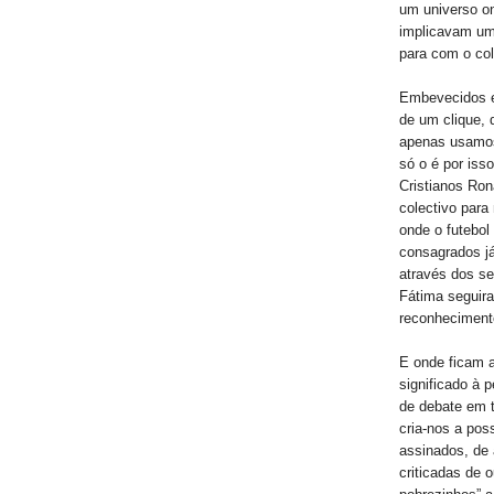
um universo on
implicavam um
para com o col
Embevecidos e 
de um clique, 
apenas usamos
só o é por iss
Cristianos Ro
colectivo para
onde o futebol 
consagrados j
através dos se
Fátima seguir
reconhecimento
E onde ficam 
significado à
de debate em t
cria-nos a poss
assinados, de
criticadas de