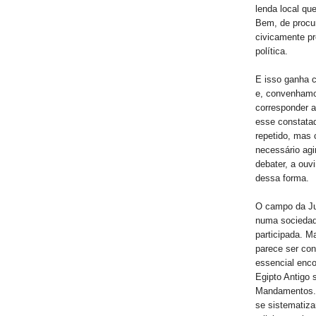
lenda local qu
Bem, de procur
civicamente pr
política.
E isso ganha 
e, convenhamos
corresponder 
esse constatad
repetido, mas 
necessário agi
debater, a ouvi
dessa forma.
O campo da Jus
numa sociedade
participada. M
parece ser co
essencial enco
Egipto Antigo 
Mandamentos. 
se sistematiz