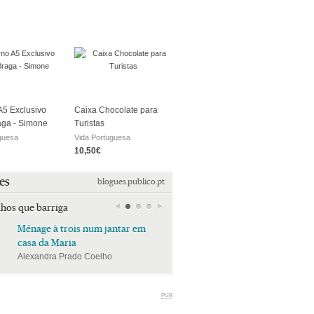
5 Exclusivo
Caixa Chocolate para
aga - Simone
Turistas
guesa
Vida Portuguesa
10,50€
es
blogues.publico.pt
lhos que barriga
Ménage à trois num jantar em
Ménage à trois num jan
casa da Maria
casa da Maria
Alexandra Prado Coelho
Alexandra Prado Coelho
PUB