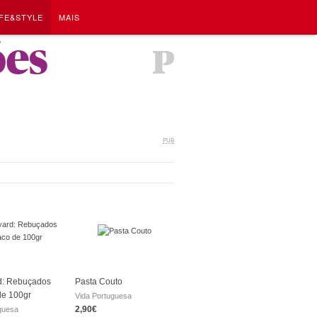
IFE&STYLE
MAIS
ões
PUB
d: Rebuçados
Pasta Couto
de 100gr
Vida Portuguesa
2,90€
guesa