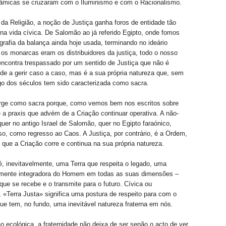
raâmicas se cruzaram com o Iluminismo e com o Racionalismo.
 da Religião, a noção de Justiça ganha foros de entidade tão
na vida cívica. De Salomão ao já referido Egipto, onde fomos
grafia da balança ainda hoje usada, terminando no ideário
os monarcas eram os distribuidores da justiça, todo o nosso
encontra trespassado por um sentido de Justiça que não é
de a gerir caso a caso, mas é a sua própria natureza que, sem
go dos séculos tem sido caracterizada como sacra.
urge como sacra porque, como vemos bem nos escritos sobre
 a praxis que advém de a Criação continuar operativa. A não-
 quer no antigo Israel de Salomão, quer no Egipto faraónico,
o, como regresso ao Caos. A Justiça, por contrário, é a Ordem,
que a Criação corre e continua na sua própria natureza.
é, inevitavelmente, uma Terra que respeita o legado, uma
amente integradora do Homem em todas as suas dimensões –
 que se recebe e o transmite para o futuro. Cívica ou
, «Terra Justa» significa uma postura de respeito para com o
que tem, no fundo, uma inevitável natureza fraterna em nós.
ecológica, a fraternidade não deixa de ser senão o acto de ver