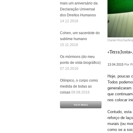
mais um aniversário da
Declaração Universal
dos Direitos Humanos
14.12.2016
Cohen, um sacerdote do
sublime humano
Daniel Rocha/Arq
15.11.2016
«Terra Justa
Os mórmons (do meu
ponto de vista biográfico)
13.04.2015
Por P
07.10.2016
Hoje, poucas c
Olímpico, o corpo como
Todos podemos
medida de todas as
generalizaram 
coisas
09.08.2016
que continuam
nos colocar in
VER MAIS
Contudo, esta
reforço de laç
murais (ou mor
como se a soci