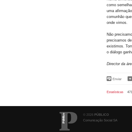
como semelhan
uma afirmação 
comunhão que 
onde vimos.
Não precisamos
precisamos de 
existimos. Tor
o diálogo gan
Director da ár
Enviar
Estatísticas
47
© 2026
PÚBLICO
Comunicação Social SA