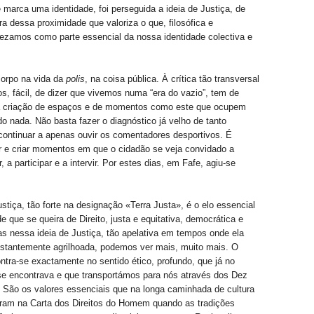
e marca uma identidade, foi perseguida a ideia de Justiça, de
a dessa proximidade que valoriza o que, filosófica e
ezamos como parte essencial da nossa identidade colectiva e
corpo na vida da
polis
, na coisa pública. À crítica tão transversal
, fácil, de dizer que vivemos numa “era do vazio”, tem de
a criação de espaços e de momentos como este que ocupem
o nada. Não basta fazer o diagnóstico já velho de tanto
continuar a apenas ouvir os comentadores desportivos. É
r e criar momentos em que o cidadão se veja convidado a
r, a participar e a intervir. Por estes dias, em Fafe, agiu-se
tiça, tão forte na designação «Terra Justa», é o elo essencial
 que se queira de Direito, justa e equitativa, democrática e
as nessa ideia de Justiça, tão apelativa em tempos onde ela
nstantemente agrilhoada, podemos ver mais, muito mais. O
ntra-se exactamente no sentido ético, profundo, que já no
se encontrava e que transportámos para nós através dos Dez
São os valores essenciais que na longa caminhada de cultura
aram na Carta dos Direitos do Homem quando as tradições