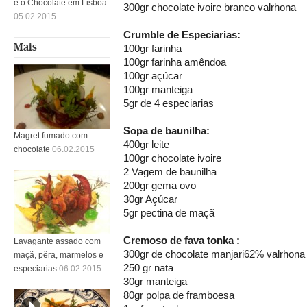
e o Chocolate em Lisboa
300gr chocolate ivoire branco valrhona
05.02.2015
Crumble de Especiarias:
Mais
100gr farinha
100gr farinha amêndoa
100gr açúcar
100gr manteiga
5gr de 4 especiarias
Sopa de baunilha:
Magret fumado com
400gr leite
chocolate
06.02.2015
100gr chocolate ivoire
2 Vagem de baunilha
200gr gema ovo
30gr Açúcar
5gr pectina de maçã
Cremoso de fava tonka :
Lavagante assado com
300gr de chocolate manjari62% valrhona
maçã, pêra, marmelos e
250 gr nata
especiarias
06.02.2015
30gr manteiga
80gr polpa de framboesa