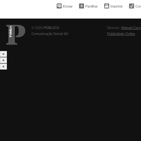
Enviar
Partilhar
Imprimir
Corr
© 2026
PÚBLICO
Director:
Manuel Carv
Comunicação Social SA
Publicidade Online
×
×
×