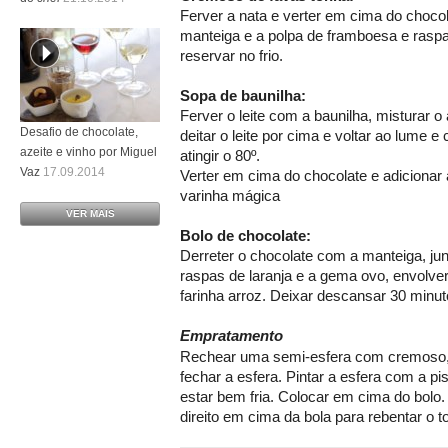
Ferver a nata e verter em cima do chocol
manteiga e a polpa de framboesa e raspar
reservar no frio.
Sopa de baunilha:
Ferver o leite com a baunilha, misturar
Desafio de chocolate,
deitar o leite por cima e voltar ao lume 
azeite e vinho por Miguel
atingir o 80º.
Vaz
17.09.2014
Verter em cima do chocolate e adicionar
varinha mágica
VER MAIS
Bolo de chocolate:
Derreter o chocolate com a manteiga, jun
raspas de laranja e a gema ovo, envolver
farinha arroz. Deixar descansar 30 minut
Empratamento
Rechear uma semi-esfera com cremoso, 
fechar a esfera. Pintar a esfera com a pis
estar bem fria. Colocar em cima do bolo.
direito em cima da bola para rebentar o to