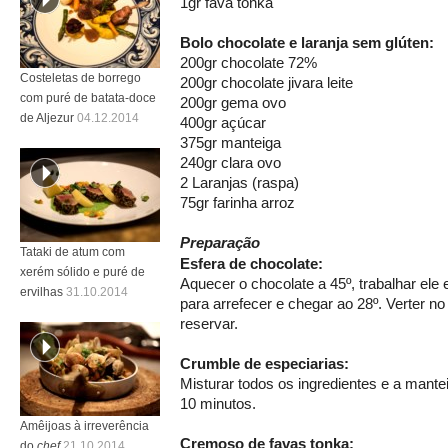
1gr fava tonka
Bolo chocolate e laranja sem glúten:
200gr chocolate 72%
Costeletas de borrego
200gr chocolate jivara leite
com puré de batata-doce
200gr gema ovo
de Aljezur
04.12.2014
400gr açúcar
375gr manteiga
240gr clara ovo
2 Laranjas (raspa)
75gr farinha arroz
Preparação
Tataki de atum com
Esfera de chocolate:
xerém sólido e puré de
Aquecer o chocolate a 45º, trabalhar el
ervilhas
31.10.2014
para arrefecer e chegar ao 28º. Verter no
reservar.
Crumble de especiarias:
Misturar todos os ingredientes e a mantei
10 minutos.
Amêijoas à irreverência
Cremoso de favas tonka:
do
chef
21.10.2014