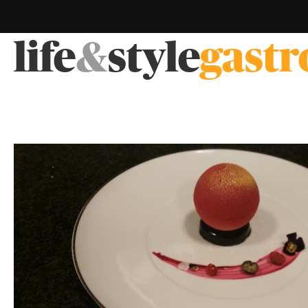
life
&
style
gast