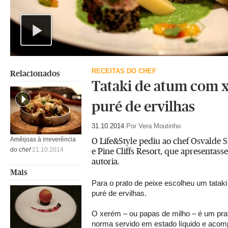
Play
Video
RECEITAS DO CHEF
Relacionados
Tataki de atum com x
puré de ervilhas
31.10.2014
Por Vera Moutinho
O Life&Style pediu ao chef Osvalde S
Amêijoas à irreverência
e Pine Cliffs Resort, que apresentasse
do
chef
21.10.2014
autoria.
Mais
Para o prato de peixe escolheu um tatak
puré de ervilhas.
O xerém – ou papas de milho – é um prato
norma servido em estado líquido e acom