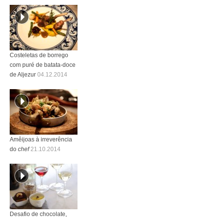
Costeletas de borrego
com puré de batata-doce
de Aljezur
04.12.2014
Amêijoas à irreverência
do
chef
21.10.2014
Desafio de chocolate,