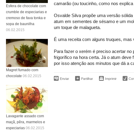
camarão (ou toucinho, como nos explica 
Esfera de chocolate com
crumble de especiarias e
Osvalde Silva propõe uma versão sólid
cremoso de fava tonka e
atum em sementes de sésamo e um mol
sopa de baunilha
um toque de malagueta.
06.02.2015
É uma receita com alguns truques, mas v
Para fazer o xerém é preciso acertar no 
frigorífico na hora certa. Já o atum deve f
por isso atenção aos minutos que dá a cad
Magret fumado com
chocolate
06.02.2015
Enviar
Partilhar
Imprimir
Corr
Lavagante assado com
maçã, pêra, marmelos e
especiarias
06.02.2015