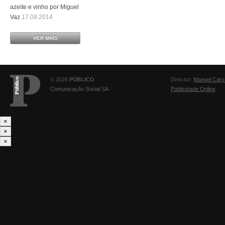
azeite e vinho por Miguel
Vaz
17.09.2014
VER MAIS
© 2026
PÚBLICO
Director:
Manuel Carv
Comunicação Social SA
Publicidade Online
×
×
×