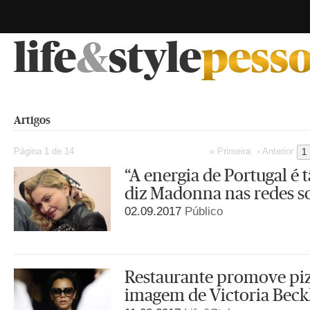
life
&
style
Artigos
Página 1 de 14
« Primeira
‹ Anterior
1
“A energia de Portugal é 
diz Madonna nas redes so
02.09.2017
Público
Restaurante promove piz
imagem de Victoria Bec