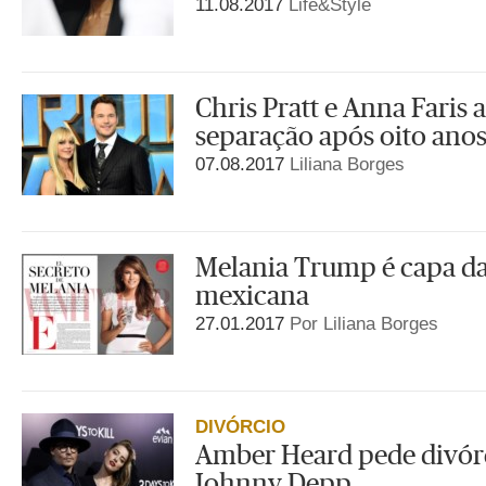
11.08.2017
Life&Style
Chris Pratt e Anna Faris
separação após oito ano
07.08.2017
Liliana Borges
Melania Trump é capa da V
mexicana
27.01.2017
Por Liliana Borges
DIVÓRCIO
Amber Heard pede divórc
Johnny Depp