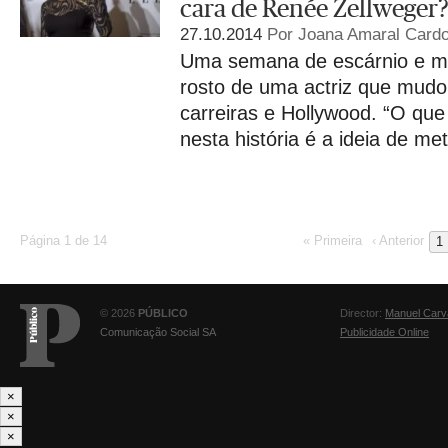
cara de Renée Zellweger
27.10.2014
Por Joana Amaral Card
Uma semana de escárnio e mu
rosto de uma actriz que mudo
carreiras e Hollywood. “O que
nesta história é a ideia de me
Página 1 de 14
« Primeira
‹ Anterior
1
© 2026
PÚBLICO
Director:
Manuel Carv
Comunicação Social SA
Publicidade Online
×
×
×