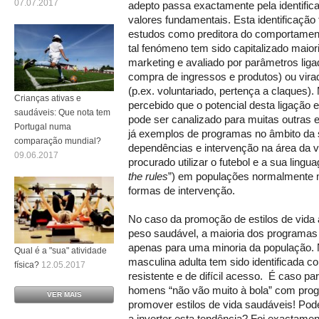
07.07.2017
adepto passa exactamente pela identific
valores fundamentais. Esta identificação
estudos como preditora do comportament
tal fenómeno tem sido capitalizado maiori
marketing e avaliado por parâmetros lig
compra de ingressos e produtos) ou vira
(p.ex. voluntariado, pertença a claques)
Crianças ativas e
percebido que o potencial desta ligação 
saudáveis: Que nota tem
pode ser canalizado para muitas outras 
Portugal numa
já exemplos de programas no âmbito da 
comparação mundial?
dependências e intervenção na área da v
09.06.2017
procurado utilizar o futebol e a sua lingu
the rules
”) em populações normalmente m
formas de intervenção.
No caso da promoção de estilos de vida 
peso saudável, a maioria dos programas 
apenas para uma minoria da população. 
Qual é a "sua" atividade
masculina adulta tem sido identificada c
física?
12.05.2017
resistente e de difícil acesso. É caso pa
homens “não vão muito à bola” com pro
VER MAIS
promover estilos de vida saudáveis! Pode
a inverter esta tendência? Foi exactamen