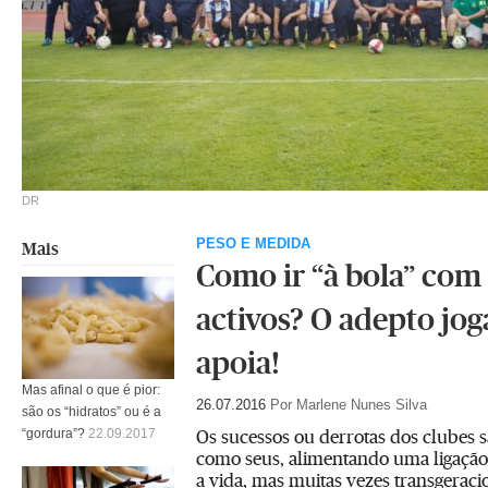
DR
PESO E MEDIDA
Mais
Como ir “à bola” com 
activos? O adepto jog
apoia!
Mas afinal o que é pior:
26.07.2016
Por Marlene Nunes Silva
são os “hidratos” ou é a
Os sucessos ou derrotas dos clubes s
“gordura”?
22.09.2017
como seus, alimentando uma ligação 
a vida, mas muitas vezes transgeraci