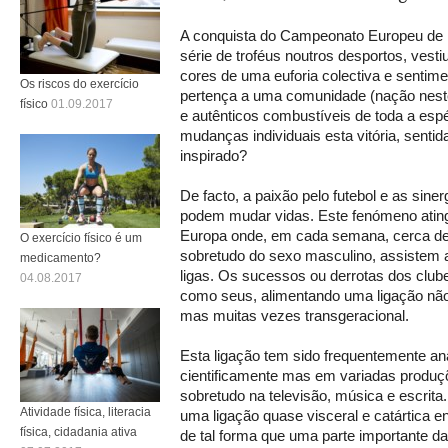
A conquista do Campeonato Europeu de 
série de troféus noutros desportos, vesti
cores de uma euforia colectiva e sentim
Os riscos do exercício
pertença a uma comunidade (nação neste
físico
01.09.2017
e autênticos combustíveis de toda a espé
mudanças individuais esta vitória, sentid
inspirado?
De facto, a paixão pelo futebol e as sine
podem mudar vidas. Este fenómeno ating
Europa onde, em cada semana, cerca de
O exercício físico é um
sobretudo do sexo masculino, assistem a
medicamento?
ligas. Os sucessos ou derrotas dos club
04.08.2017
como seus, alimentando uma ligação não s
mas muitas vezes transgeracional.
Esta ligação tem sido frequentemente an
cientificamente mas em variadas produçõe
sobretudo na televisão, música e escrita
Atividade física, literacia
uma ligação quase visceral e catártica en
física, cidadania ativa
de tal forma que uma parte importante da 