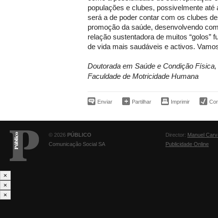
populações e clubes, possivelmente até 
será a de poder contar com os clubes d
promoção da saúde, desenvolvendo com
relação sustentadora de muitos “golos” fu
de vida mais saudáveis e activos. Vamos
Doutorada em Saúde e Condição Física, 
Faculdade de Motricidade Humana
Enviar
Partilhar
Imprimir
Corr
© 2026
PÚBLICO
Director:
Manuel Carv
Comunicação Social SA
Publicidade Online
×
×
×