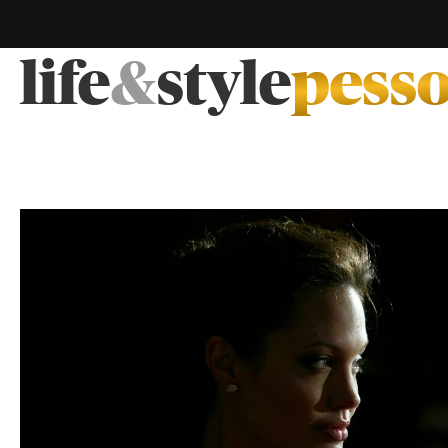
life
&
style