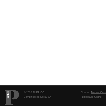
© 2026
PÚBLICO
Director:
Manuel Carv
Comunicação Social SA
Publicidade Online