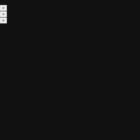
×
×
×