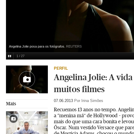
Angelina Jolie posa para os fotógrafos.
REUTERS
1 / 27
PERFIL
Angelina Jolie: A vida
muitos filmes
07.06.2013
Por Irina Simões
Mais
Recuemos 13 anos no tempo. Angelina 
a “menina má” de Hollywood – provo
mais do que uma cara bonita e levou
Óscar. Num vestido Versace que pare
de Morticia Adams, chocou o mundo 