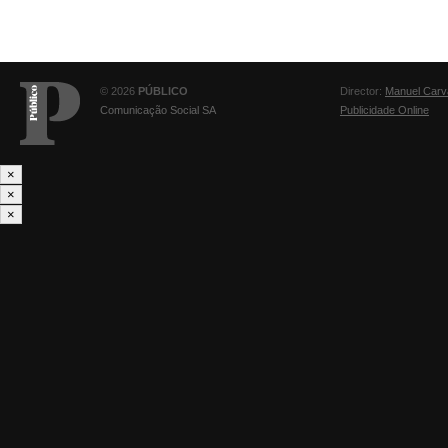
© 2026
PÚBLICO
Director:
Manuel Carv
Comunicação Social SA
Publicidade Online
×
×
×