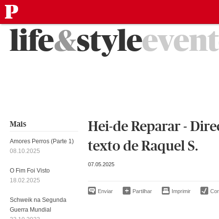
público
Saltar
life
&
style
event
para
o
conteúdo
Hei-de Reparar - Direc
Mais
Amores Perros (Parte 1)
texto de Raquel S.
08.10.2025
07.05.2025
O Fim Foi Visto
18.02.2025
Enviar
Partilhar
Imprimir
Corr
Schweik na Segunda
Guerra Mundial