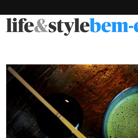
life
&
style
bem-