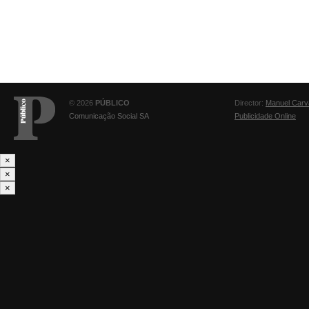
© 2026
PÚBLICO
Director:
Manuel Carv
Comunicação Social SA
Publicidade Online
×
×
×