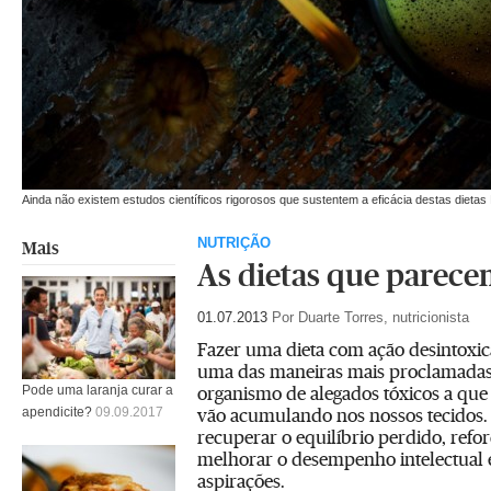
Ainda não existem estudos científicos rigorosos que sustentem a eficácia destas dietas
NUTRIÇÃO
Mais
As dietas que parece
01.07.2013
Por Duarte Torres, nutricionista
Fazer uma dieta com ação desintoxic
uma das maneiras mais proclamadas
organismo de alegados tóxicos a que
Pode uma laranja curar a
vão acumulando nos nossos tecidos.
apendicite?
09.09.2017
recuperar o equilíbrio perdido, refor
melhorar o desempenho intelectual e 
aspirações.