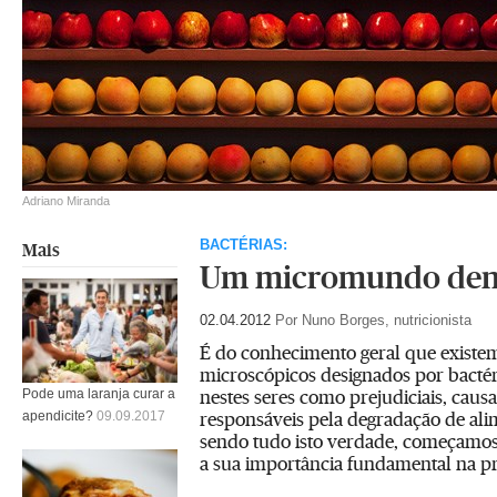
Adriano Miranda
BACTÉRIAS:
Mais
Um micromundo dent
02.04.2012
Por Nuno Borges, nutricionista
É do conhecimento geral que existem
microscópicos designados por bactér
nestes seres como prejudiciais, cau
Pode uma laranja curar a
responsáveis pela degradação de al
apendicite?
09.09.2017
sendo tudo isto verdade, começamo
a sua importância fundamental na pr