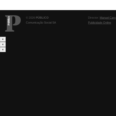
© 2026
PÚBLICO
Director:
Manuel Carv
Comunicação Social SA
Publicidade Online
×
×
×