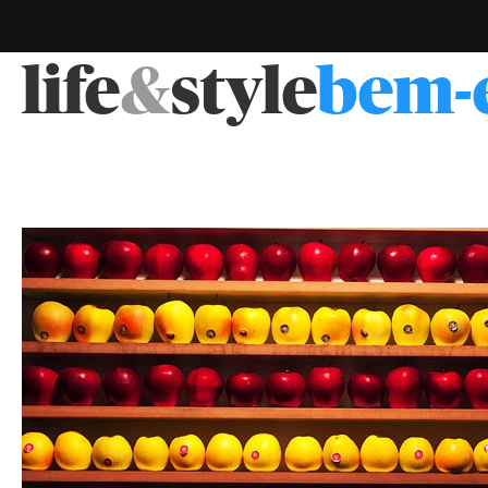
life
&
style
bem-