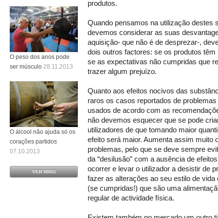
produtos.
Quando pensamos na utilização destes
devemos considerar as suas desvantage
aquisição- que não é de desprezar-, dev
dois outros factores: se os produtos têm 
O peso dos anos pode
se as expectativas não cumpridas que 
ser músculo
28.11.2013
trazer algum prejuízo.
Quanto aos efeitos nocivos das substân
raros os casos reportados de problemas
usados de acordo com as recomendações 
não devemos esquecer que se pode criar
utilizadores de que tomando maior quant
O álcool não ajuda só os
efeito será maior. Aumenta assim muito 
corações partidos
problemas, pelo que se deve sempre evit
07.10.2013
da “desilusão” com a ausência de efeit
ocorrer e levar o utilizador a desistir de 
VER MAIS
fazer as alterações ao seu estilo de vi
(se cumpridas!) que são uma alimentaçã
regular de actividade física.
Existem também no mercado um outro ti