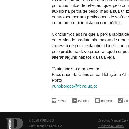
por substitutos de refeição, que, pelo c
auxílio na perda de peso, mas a sua util
controlada por um profissional de saúde 
como um nutricionista ou um médico.
Concluímos assim que a perda rápida de
determinado produto não passa de uma 
excesso de peso e da obesidade é muito
pelo problema deve procurar ajuda especi
alterar alguns hábitos da sua vida.
*Nutricionista e professor
Faculdade de Ciências da Nutrição e Al
Porto
nunoborges@fcna.up.pt
Enviar
Partilhar
Imprimir
Corr
© 2026
PÚBLICO
Director:
Manuel Carv
Comunicação Social SA
Publicidade Online