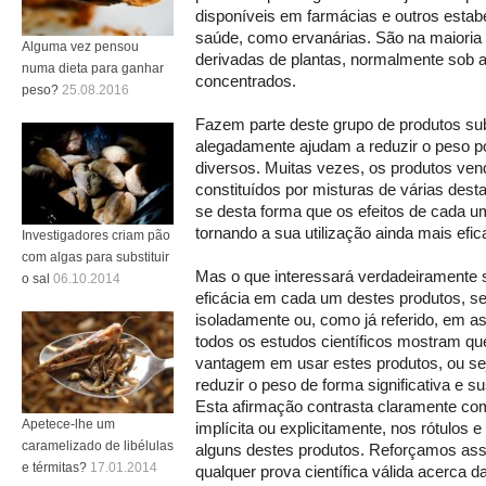
disponíveis em farmácias e outros estab
saúde, como ervanárias. São na maioria
Alguma vez pensou
derivadas de plantas, normalmente sob a
numa dieta para ganhar
concentrados.
peso?
25.08.2016
Fazem parte deste grupo de produtos sub
alegadamente ajudam a reduzir o peso
diversos. Muitas vezes, os produtos ve
constituídos por misturas de várias dest
se desta forma que os efeitos de cada u
tornando a sua utilização ainda mais efic
Investigadores criam pão
com algas para substituir
Mas o que interessará verdadeiramente 
o sal
06.10.2014
eficácia em cada um destes produtos, s
isoladamente ou, como já referido, em as
todos os estudos científicos mostram qu
vantagem em usar estes produtos, ou se
reduzir o peso de forma significativa e s
Esta afirmação contrasta claramente co
Apetece-lhe um
implícita ou explicitamente, nos rótulos 
caramelizado de libélulas
alguns destes produtos. Reforçamos assi
e térmitas?
17.01.2014
qualquer prova científica válida acerca da