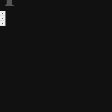
×
×
×