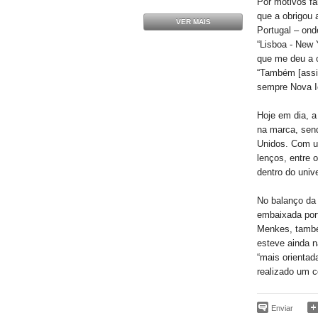
Por motivos fa
que a obrigou 
VER MAIS
Portugal – ond
“Lisboa - New Y
que me deu a o
“Também [assi
sempre Nova Io
Hoje em dia, a
na marca, sen
Unidos. Com u
lenços, entre o
dentro do unive
No balanço da 
embaixada port
Menkes, també
esteve ainda n
“mais orientad
realizado um c
Enviar