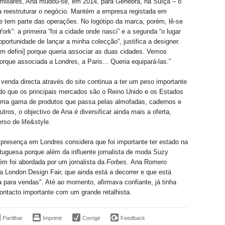
miliares, Ana mudou-se, em 2014, para Genebra, na Suíça – o
a reestruturar o negócio. Mantém a empresa registada em
e tem parte das operações. No logótipo da marca, porém, lê-se
ork”: a primeira “foi a cidade onde nasci” e a segunda “o lugar
portunidade de lançar a minha colecção”, justifica a designer.
m defini] porque queria associar as duas cidades. Vemos
rque associada a Londres, a Paris... Queria equipará-las.”
 venda directa através do site continua a ter um peso importante
do que os principais mercados são o Reino Unido e os Estados
ma gama de produtos que passa pelas almofadas, cadernos e
utros, o objectivo de Ana é diversificar ainda mais a oferta,
rso de life&style.
presença em Londres considera que foi importante ter estado na
uguesa porque além da influente jornalista de moda Suzy
m foi abordada por um jornalista da
Forbes.
Ana Romero
a London Design Fair, que ainda está a decorrer e que está
a para vendas". Até ao momento, afirmava confiante, já tinha
ontacto importante com um grande retalhista.
Partilhar
Imprimir
Corrigir
Feedback