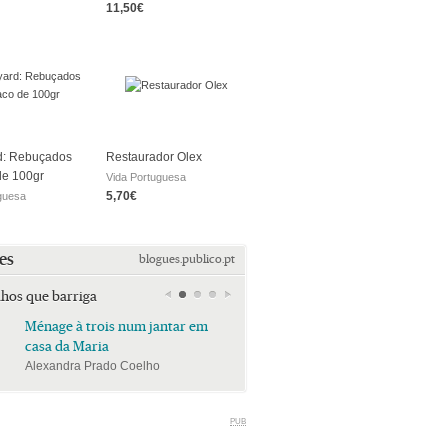
11,50€
d: Rebuçados
Restaurador Olex
de 100gr
Vida Portuguesa
5,70€
guesa
es
blogues.publico.pt
lhos que barriga
Ménage à trois num jantar em
Ménage à trois num jan
casa da Maria
casa da Maria
Alexandra Prado Coelho
Alexandra Prado Coelho
PUB