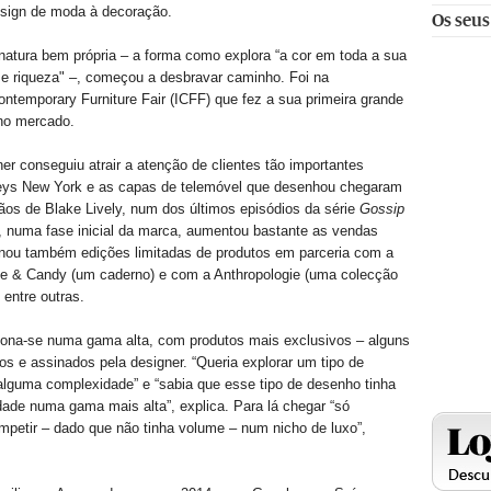
esign de moda à decoração.
Os seus
atura bem própria – a forma como explora “a cor em toda a sua
 e riqueza" –, começou a desbravar caminho. Foi na
Contemporary Furniture Fair (ICFF) que fez a sua primeira grande
no mercado.
er conseguiu atrair a atenção de clientes tão importantes
eys New York e as capas de telemóvel que desenhou chegaram
mãos de Blake Lively, num dos últimos episódios da série
Gossip
, numa fase inicial da marca, aumentou bastante as vendas
inou também edições limitadas de produtos em parceria com a
ne & Candy (um caderno) e com a Anthropologie (uma colecção
 entre outras.
iona-se numa gama alta, com produtos mais exclusivos – alguns
s e assinados pela designer. “Queria explorar um tipo de
lguma complexidade” e “sabia que esse tipo de desenho tinha
dade numa gama mais alta”, explica. Para lá chegar “só
mpetir – dado que não tinha volume – num nicho de luxo”,