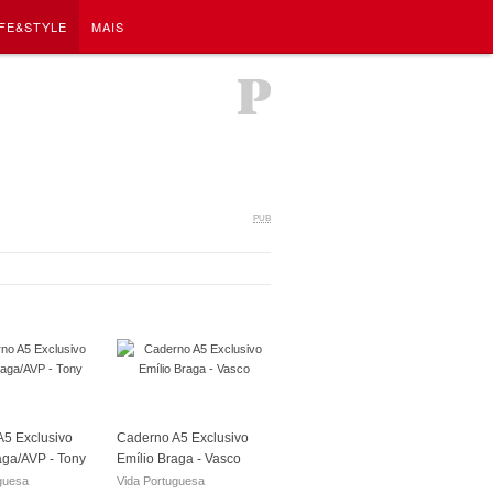
IFE&STYLE
MAIS
PUB
5 Exclusivo
Caderno A5 Exclusivo
aga/AVP - Tony
Emílio Braga - Vasco
guesa
Vida Portuguesa