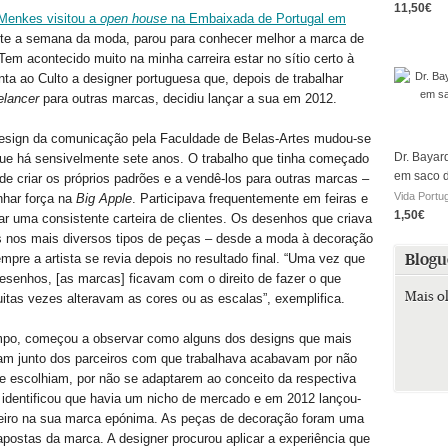
11,50€
Menkes visitou a
open house
na Embaixada de Portugal em
nte a semana da moda, parou para conhecer melhor a marca de
em acontecido muito na minha carreira estar no sítio certo à
onta ao Culto a designer portuguesa que, depois de trabalhar
eelancer
para outras marcas, decidiu lançar a sua em 2012.
sign da comunicação pela Faculdade de Belas-Artes mudou-se
Dr. Bayar
que há sensivelmente sete anos. O trabalho que tinha começado
em saco 
de criar os próprios padrões e a vendê-los para outras marcas –
Vida Portu
har força na
Big Apple
. Participava frequentemente em feiras e
1,50€
ar uma consistente carteira de clientes. Os desenhos que criava
s nos mais diversos tipos de peças – desde a moda à decoração
pre a artista se revia depois no resultado final. “Uma vez que
Blogu
senhos, [as marcas] ficavam com o direito de fazer o que
Mais o
tas vezes alteravam as cores ou as escalas”, exemplifica.
o, começou a observar como alguns dos designs que mais
m junto dos parceiros com que trabalhava acabavam por não
e escolhiam, por não se adaptarem ao conceito da respectiva
identificou que havia um nicho de mercado e em 2012 lançou-
teiro na sua marca epónima. As peças de decoração foram uma
apostas da marca. A designer procurou aplicar a experiência que