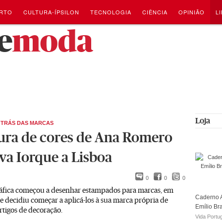
RTO
CULTURA-ÍPSILON
TECNOLOGIA
CIÊNCIA
OPINIÃO
L
e
moda
Loja
 TRÁS DAS MARCAS
ura de cores de Ana Romero
ova Iorque a Lisboa
0
0
0
ráfica começou a desenhar estampados para marcas, em
Caderno A
e decidiu começar a aplicá-los à sua marca própria de
Emílio Br
artigos de decoração.
Vida Portu