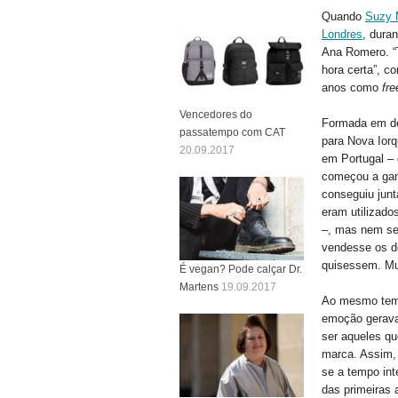
Quando
Suzy 
Londres
, dura
Ana Romero. “T
hora certa”, c
anos como
fr
Vencedores do
Formada em de
passatempo com CAT
para Nova Ior
20.09.2017
em Portugal – 
começou a gan
conseguiu junt
eram utilizado
–, mas nem sem
vendesse os de
quisessem. Mui
É vegan? Pode calçar Dr.
Martens
19.09.2017
Ao mesmo temp
emoção gerava
ser aqueles qu
marca. Assim, 
se a tempo in
das primeiras 