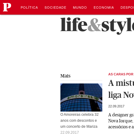
público
Navegação
Saltar
POLÍTICA
SOCIEDADE
MUNDO
ECONOMIA
DESPO
para
o
Saltar
life
&
styl
conteúdo
para
o
conteúdo
AS CARAS POR
Mais
A mist
liga N
22.09.2017
A designer g
O Amoreiras celebra 32
Nova Iorque, 
anos com descontos e
acessórios e 
um concerto de Mariza
22.09.2017