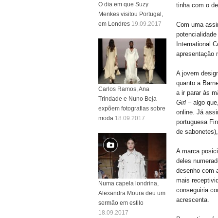
O dia em que Suzy
tinha com o d
Menkes visitou Portugal,
em Londres
19.09.2017
Com uma assin
potencialidade
International 
apresentação 
A jovem design
quanto a Barn
Carlos Ramos, Ana
a ir parar às 
Trindade e Nuno Beja
Girl
– algo que
expõem fotografias sobre
online. Já ass
moda
18.09.2017
portuguesa Fi
de sabonetes),
A marca posic
deles numerado
desenho com a
mais receptivi
Numa capela londrina,
conseguiria co
Alexandra Moura deu um
acrescenta.
sermão em estilo
18.09.2017