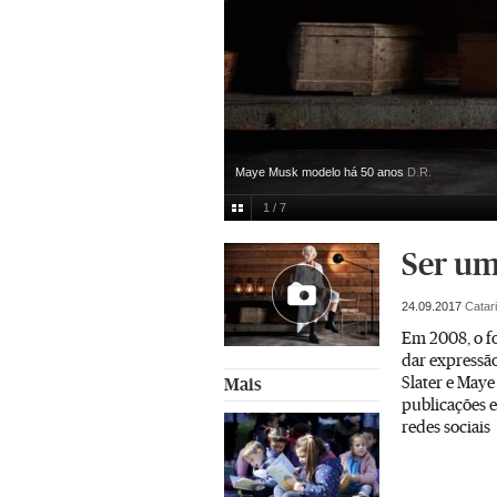
Maye Musk modelo há 50 anos
D.R.
1 / 7
Ser uma
24.09.2017
Catar
Em 2008, o fo
dar expressão
Slater e Maye
Mais
publicações e
redes sociais