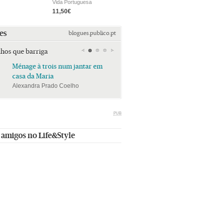
Vida Portuguesa
11,50€
es
blogues.publico.pt
lhos que barriga
Ménage à trois num jantar em
Ménage à trois num jan
casa da Maria
casa da Maria
Alexandra Prado Coelho
Alexandra Prado Coelho
PUB
 amigos no Life&Style