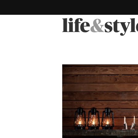
life
&
styl