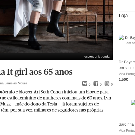
Loja
esconder legenda
Dr. Bayar
em saco 
 It girl aos 65 anos
Vida Portu
1,50€
ina Lamelas Moura
0
0
0
tógrafo e blogger Ari Seth Cohen iniciou um blogue para
 ao estilo feminino de mulheres com mais de 60 anos. Lyn
 Musk — mãe do dono da Tesla — já foram sujeitos de
 têm, por sua vez, milhares de seguidores nas próprias
Sardinha
Vida Portu