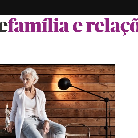
e
família e relaç