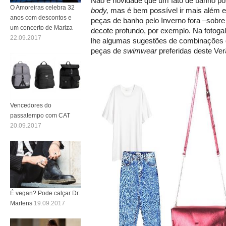
Não é novidade que um fato de banho p
O Amoreiras celebra 32
body,
mas
é bem possível ir mais além e
anos com descontos e
peças de banho pelo Inverno fora –sobre 
um concerto de Mariza
decote profundo, por exemplo. Na fotoga
22.09.2017
lhe algumas sugestões de combinações 
peças de
swimwear
preferidas deste Ver
Vencedores do
passatempo com CAT
20.09.2017
É vegan? Pode calçar Dr.
Martens
19.09.2017