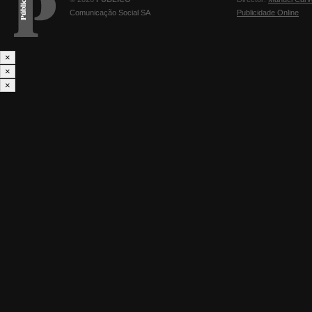
Comunicação Social SA
Publicidade Online
×
×
×