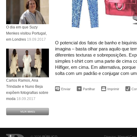
O dia em que Suzy
Menkes visitou Portugal,
em Londres
19.09.2017
O potencial dos fatos de banho e biquíni
imagina – basta olhar para aquilo que t
diferentes texturas e sobreposições. Ex
simples t-shirt com uma parte de cima 
Hilfiger, em cima. Em alternativa, porq
solta com um padrão e conjugar com um
Carlos Ramos, Ana
Trindade e Nuno Beja
Enviar
Partilhar
Imprimir
Corr
expõem fotografias sobre
moda
18.09.2017
VER MAIS
© 2026
PÚBLICO
Director:
Manuel Carv