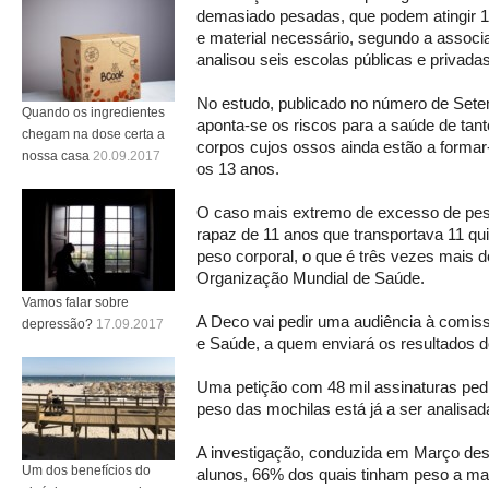
demasiado pesadas, que podem atingir 11
e material necessário, segundo a associ
analisou seis escolas públicas e privada
No estudo, publicado no número de Sete
Quando os ingredientes
aponta-se os riscos para a saúde de tant
chegam na dose certa a
corpos cujos ossos ainda estão a formar-
nossa casa
20.09.2017
os 13 anos.
O caso mais extremo de excesso de pes
rapaz de 11 anos que transportava 11 qu
peso corporal, o que é três vezes mais 
Organização Mundial de Saúde.
Vamos falar sobre
A Deco vai pedir uma audiência à comis
depressão?
17.09.2017
e Saúde, a quem enviará os resultados d
Uma petição com 48 mil assinaturas ped
peso das mochilas está já a ser analisa
A investigação, conduzida em Março des
Um dos benefícios do
alunos, 66% dos quais tinham peso a ma