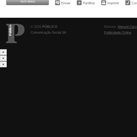
VER MAIS
Enviar
Partilhar
Imprimir
Corr
© 2026
PÚBLICO
Director:
Manuel Carv
Comunicação Social SA
Publicidade Online
×
×
×