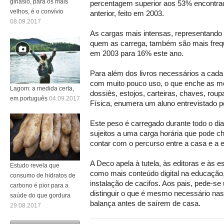
ginásio, para os mais
percentagem superior aos 53% encontra
velhos, é o convívio
anterior, feito em 2003.
08.09.2017
As cargas mais intensas, representando
quem as carrega, também são mais fre
em 2003 para 16% este ano.
Para além dos livros necessários a cada 
com muito pouco uso, o que enche as mo
Lagom: a medida certa,
dossiês, estojos, carteiras, chaves, rou
em português
04.09.2017
Física, enumera um aluno entrevistado 
Este peso é carregado durante todo o dia
sujeitos a uma carga horária que pode c
contar com o percurso entre a casa e a e
A Deco apela à tutela, às editoras e às
Estudo revela que
como mais conteúdo digital na educação,
consumo de hidratos de
instalação de cacifos. Aos pais, pede-se
carbono é pior para a
distinguir o que é mesmo necessário nas
saúde do que gordura
balança antes de saírem de casa.
29.08.2017