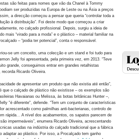
estas são feitas para nomes que vão da Chanel à Tommy
e podiam ser produzidas na Europa de Leste ou na Ásia a preços
ssim, a direcção começou a pensar que queria “controlar toda a
dução à distribuição”. Foi deste modo que começou a criar
amente, no calçado profissional. Depois, surgiu a ideia de
do mais “virado para a moda” e o plástico – material familiar na
ocalçado – “podia ter potencial”, conta o responsável.
 criou-se um conceito, uma colecção e um stand e foi tudo para
emon Jelly foi apresentada, pela primeira vez, em 2013. “Teve
to grande, conseguimos entrar em grandes retalhistas
, recorda Ricardo Oliveira.
acidade de apresentar um produto que não existia até então”,
é que o calçado de plástico não existisse – os exemplos são
asileiras Havaianas ou Melissa, às botas britânicas Hunter –,
lly "é diferente", defende. “Tem um conjunto de características
or acrescentado como palmilhas anti-bacterianas, controlo de
em rápida… A nível dos acabamentos, os sapatos parecem de
são impermeáveis”, enumera Ricardo Oliveira, acrescentando
cnicas usadas na indústria do calçado tradicional que a fábrica
 adaptar ao plástico. Por isso, a Procalçado tem ganho