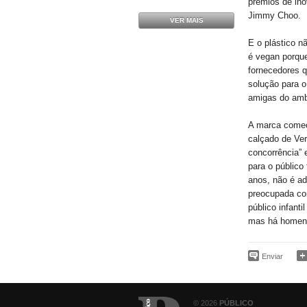
prémios de ino
Jimmy Choo.
VER MAIS
E o plástico n
é vegan porque
fornecedores 
solução para 
amigas do amb
A marca começ
calçado de Ver
concorrência” 
para o público
anos, não é ad
preocupada com
público infant
mas há homens
Enviar
© 2026
PÚBLICO