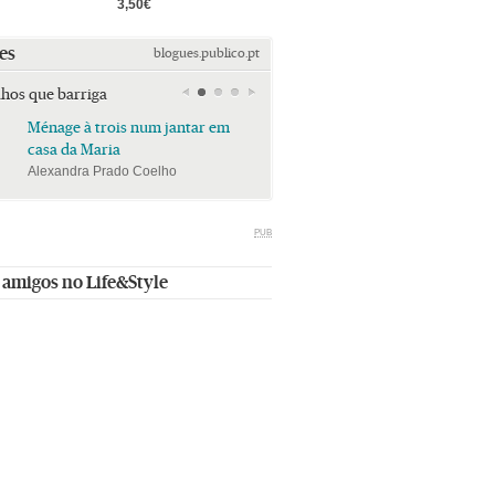
3,50€
es
blogues.publico.pt
lhos que barriga
Ménage à trois num jantar em
Ménage à trois num jan
casa da Maria
casa da Maria
Alexandra Prado Coelho
Alexandra Prado Coelho
PUB
 amigos no Life&Style