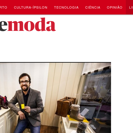
RTO
CULTURA-ÍPSILON
TECNOLOGIA
CIÊNCIA
OPINIÃO
L
e
moda