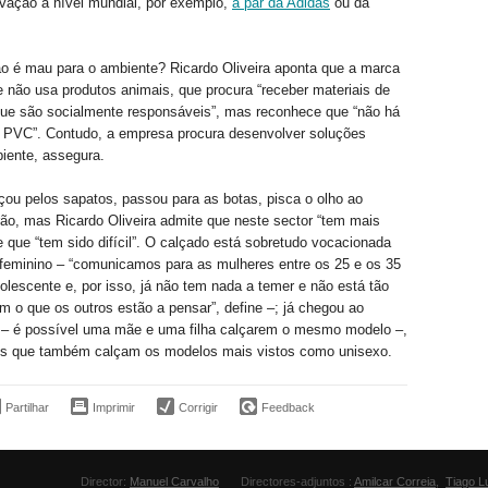
vação a nível mundial, por exemplo,
a par da Adidas
ou da
ão é mau para o ambiente? Ricardo Oliveira aponta que a marca
 não usa produtos animais, que procura “receber materiais de
que são socialmente responsáveis”, mas reconhece que “não há
o PVC”. Contudo, a empresa procura desenvolver soluções
iente, assegura.
ou pelos sapatos, passou para as botas, pisca o olho ao
ão, mas Ricardo Oliveira admite que neste sector “tem mais
e que “tem sido difícil”. O calçado está sobretudo vocacionada
 feminino – “comunicamos para as mulheres entre os 25 e os 35
olescente e, por isso, já não tem nada a temer e não está tão
 o que os outros estão a pensar”, define –; já chegou ao
il – é possível uma mãe e uma filha calçarem o mesmo modelo –,
 que também calçam os modelos mais vistos como unisexo.
Partilhar
Imprimir
Corrigir
Feedback
Director:
Manuel Carvalho
Directores-adjuntos :
Amilcar Correia
,
Tiago L