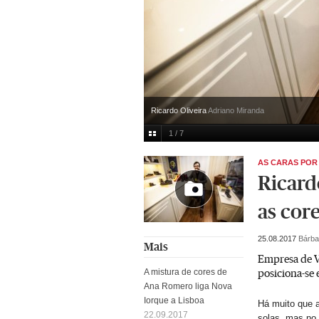
Ricardo Oliveira
Adriano Miranda
1 / 7
AS CARAS POR
Ricard
as cor
25.08.2017
Bárb
Mais
Empresa de Vi
posiciona-se 
A mistura de cores de
Ana Romero liga Nova
Iorque a Lisboa
Há muito que 
22.09.2017
solas, mas no 