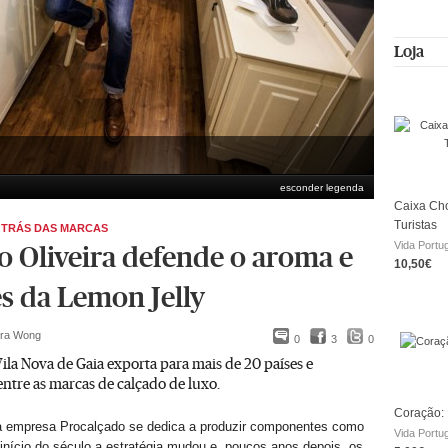
Loja
esconder legenda
Caixa Cho
Turistas
 TRÁS DAS MARCAS
Vida Portu
o Oliveira defende o aroma e
10,50€
es da Lemon Jelly
ara Wong
0
3
0
la Nova de Gaia exporta para mais de 20 países e
entre as marcas de calçado de luxo.
Coração: 
a empresa Procalçado se dedica a produzir componentes como
Vida Portu
início do século a estratégia mudou e, poucos anos depois, os