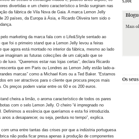
5,00€
res divertidas e um cheiro característico a limão surgiram nas
ução da fábrica de Vila Nova de Gaia. A marca Lemon Jelly
Blogu
e 20 países, da Europa à Ásia, e Ricardo Oliveira tem sido o
udança.
Mais o
pelo marketing da marca fala com o Life&Style sentado ao
 que foi o primeiro stand que a Lemon Jelly levou a feiras
 e que agora está montado no interior da fábrica, mesmo ao lado
que imaginam as futuras colecções de um calçado que se
 de luxo. “Queremos estar nas lojas certas”, declara Ricardo
crescenta que em Paris ou Londres as Lemon Jelly estão lado-a-
grandes marcas” como a Michael Kors ou a Ted Baker. “Estamos
Os seus
os em ser atractivos para o cliente que procura preços mais
ha. Os preços podem variar entre os 60 e os 200 euros.
 stand cheira a limão, o aroma característico de todos os pares
botas com o selo Lemon Jelly. O cheiro “é impregnado no
al. Definimos a essência que queríamos e esta foi introduzida.
 anos a desaparecer, ou seja, perdura no tempo”, explica.
om uma entre tantas das crises por que a indústria portuguesa
ábrica não podia ficar presa apenas à produção de componentes