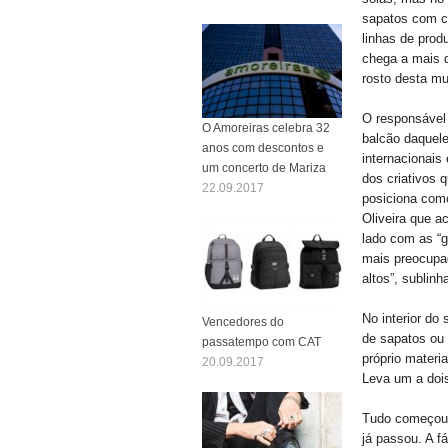
sapatos com co
linhas de prod
chega a mais d
rosto desta m
O responsável 
O Amoreiras celebra 32
balcão daquele
anos com descontos e
internacionais
um concerto de Mariza
dos criativos 
22.09.2017
posiciona como
Oliveira que a
lado com as “
mais preocupad
altos”, sublin
No interior do
Vencedores do
de sapatos ou 
passatempo com CAT
próprio materi
20.09.2017
Leva um a dois
Tudo começou c
já passou. A f