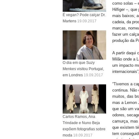
como solas – 
Hilfiger –, qu
É vegan? Pode calçar Dr.
mais baixos; a
Martens
19.09.2017
cadeia, da pro
marcas, nomead
fazer um calça
produção da Pr
A partir daqui
Milão onde a L
O dia em que Suzy
um impacto mui
Menkes visitou Portugal,
internacionais”
em Londres
19.09.2017
“Tivemos a cap
continua. Não 
muitos, das br
mas a Lemon Je
que são um val
odores, secag
Carlos Ramos, Ana
camurça, mas 
Trindade e Nuno Beja
que existem té
expõem fotografias sobre
tem conseguido
moda
18.09.2017