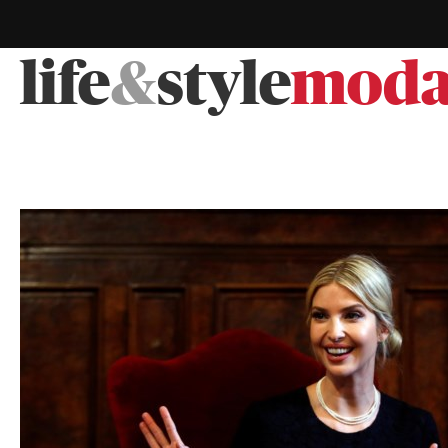
life
&
style
mod