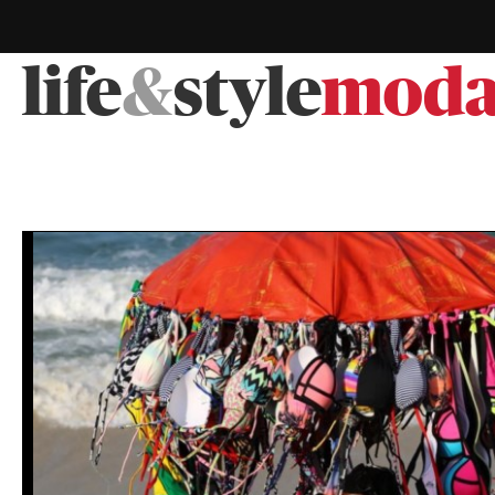
life
&
style
mod