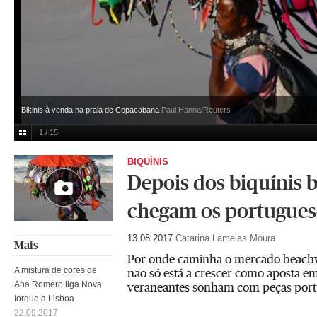
Bikinis à venda na praia de Copacabana
Paul Hanna/Reuters
1 / 15
BIQUÍNIS
Depois dos biquínis b
chegam os portugues
13.08.2017
Catarina Lamelas Moura
Mais
Por onde caminha o mercado beachw
A mistura de cores de
não só está a crescer como aposta em
Ana Romero liga Nova
veraneantes sonham com peças por
Iorque a Lisboa
22.09.2017