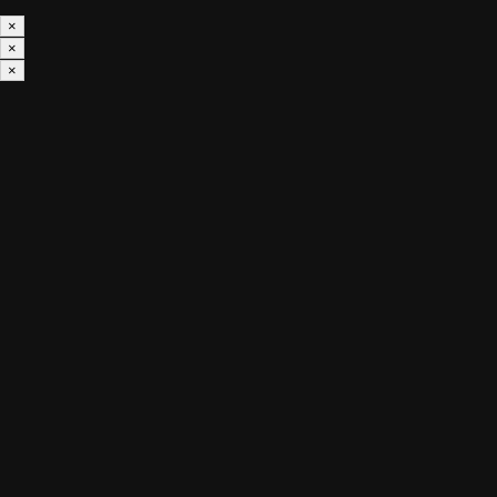
×
×
×