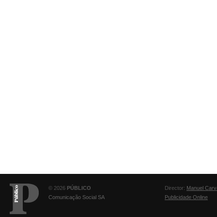
© 2026
PÚBLICO
Director:
Manuel Carv
Comunicação Social SA
Publicidade Online