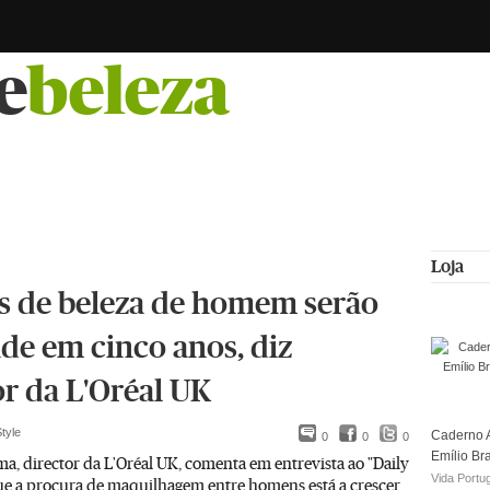
e
beleza
Loja
s de beleza de homem serão
ade em cinco anos, diz
or da L'Oréal UK
tyle
Caderno A
0
0
0
Emílio Br
, director da L'Oréal UK, comenta em entrevista ao "Daily
Vida Portu
ue a procura de maquilhagem entre homens está a crescer