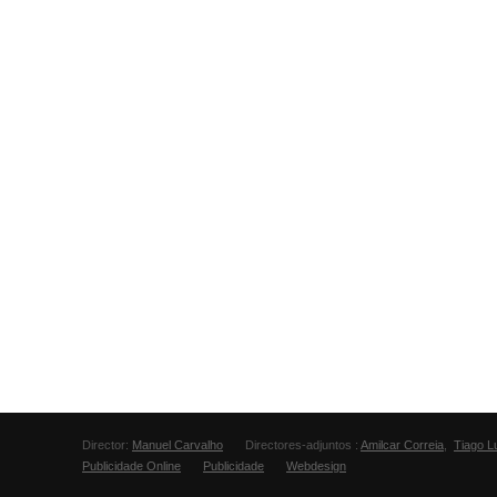
Director:
Manuel Carvalho
Directores-adjuntos :
Amilcar Correia
,
Tiago L
Publicidade Online
Publicidade
Webdesign