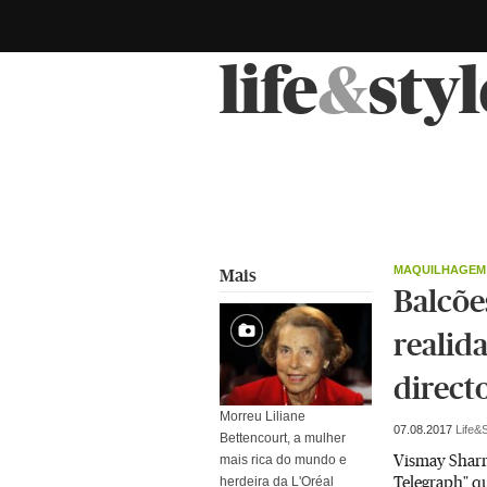
life
&
styl
MAQUILHAGEM
Mais
Balcõe
realid
direct
Morreu Liliane
07.08.2017
Life&S
Bettencourt, a mulher
Vismay Sharma
mais rica do mundo e
Telegraph" q
herdeira da L'Oréal