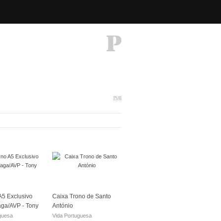
PUB
5 Exclusivo
Caixa Trono de Santo
aga/AVP - Tony
António
guesa
Vida Portuguesa