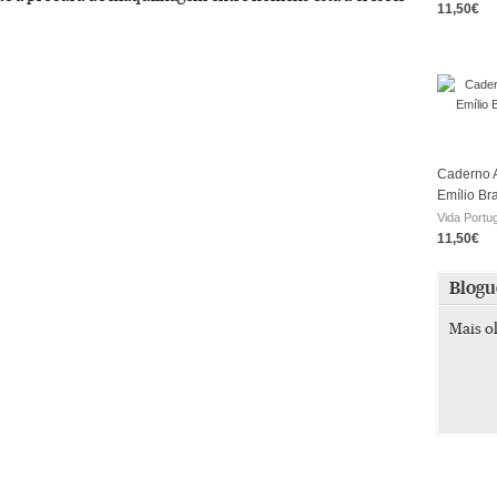
11,50€
Caderno A
Emílio Br
Vida Portu
11,50€
Blogu
Mais o