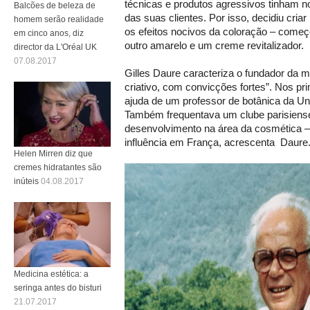
técnicas e produtos agressivos tinham n
Balcões de beleza de
das suas clientes. Por isso, decidiu cria
homem serão realidade
os efeitos nocivos da coloração – com
em cinco anos, diz
outro amarelo e um creme revitalizador.
director da L'Oréal UK
07.08.2017
Gilles Daure caracteriza o fundador d
criativo, com convicções fortes”. Nos p
ajuda de um professor de botânica da Uni
Também frequentava um clube parisiens
desenvolvimento na área da cosmética 
influência em França, acrescenta Daure
Helen Mirren diz que
cremes hidratantes são
inúteis
04.08.2017
Medicina estética: a
seringa antes do bisturi
21.07.2017