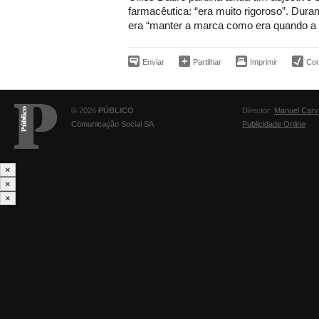
farmacêutica: “era muito rigoroso”. Dura
era “manter a marca como era quando a
Enviar
Partilhar
Imprimir
Corr
© 2026
PÚBLICO
Director:
Manuel Carv
Comunicação Social SA
Publicidade Online
×
×
×