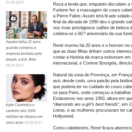
21.09.2017
Reza a lenda que, enquanto discutiam a
Furterer fez a massagem de couro cabelu
a Pierre Fabre. Assim terá ficado selado
final da década de 1990 deu o grande sal
nos mais prestigiosos salões de beleza 
celebra-se o 60.º aniversário da sua fun
Aquiles tinha 22 anos
René morreu há 20 anos e o homem no qu
quando comprou a
que as duas filhas tinham outros interes
empresa fundada pelo
contar a história da marca estiveram em 
bisavô: a Ach. Brito
internacional, e Corinne Bourgela, direct
08.09.2017
Natural da zona de Provença, em França,
avó, desde cedo, uma paixão pela botânic
que poderia ter no cuidado do couro cab
se para Paris, onde começou a trabalhar
Estávamos nos anos 1950, altura em qu
“
diamonds are a girl’s best friends
”, em
O
Kylie Cosmetics a
Loiras
, e as mulheres procuravam ter ca
caminho dos 1000
Hollywood.
milhões de dólares em
cinco anos
10.08.2017
Como cabeleireiro, René ficava aborrecid