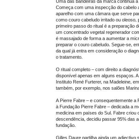
Uma das bandeiras da marca continua a se
Começa com uma inspecção do cabelo at
aparelho com uma câmara que serve par
como couro cabeludo irritado ou oleoso,
primeiro passo do ritual é a preparação
um concentrado vegetal regenerador com
é massajado de forma a aumentar a micr
preparar o couro cabeludo. Segue-se, ent
da qual já entra em consideração o diagnós
o tratamento.
O ritual completo – com direito a diagn
disponível apenas em alguns espaços. Al
Instituto René Furterer, na Madeleine, em
também, por exemplo, nos salões Marin
A Pierre Fabre – e consequentemente a R
à Fundação Pierre Fabre – dedicada a m
medicina em países do Sul. Fabre criou o
descendência, decidiu passar 95% das a
fundação.
Gilles Daure partilha ainda um adjectivo