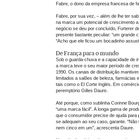
Fabre, o dono da empresa francesa de f
Fabre, por sua vez, – além de lhe ter s
na marca um potencial de crescimento a
negócio se deu por concluído, Furterer d
presente bastante peculiar: “um grande cã
“Acho que ele ficou um bocadinho assust
De França para o mundo
Sob o guarda-chuva e a capacidade de in
a marca teve o seu maior período de cre
1990. Os canais de distribuição mantiv
limitados a salões de beleza, farmácias 
tais como o El Corte Inglés. Em comérci
peremptório Gilles Daure.
Até porque, como sublinha Corinne Bourg
“uma marca fácil”. A longa gama de prod
que o consumidor precise de ajuda para 
se adequam ao seu caso, garante. “Não 
nem cinco em um”, acrescenta Daure.