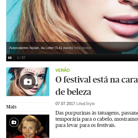
Autocolantes faciais, da Lottie (3,41 euros)
lottie.london
1 / 37
VERÃO
O festival está na cara
de beleza
07.07.2017
Life&Style
Mais
Das purpurinas às tatuagens, passand
temporária para o cabelo, mostramos
para levar para os festivais.