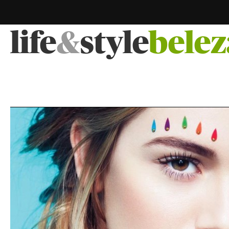
life
&
style
belez