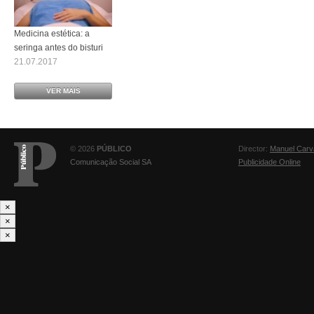
Medicina estética: a
seringa antes do bisturi
21.07.2017
VER MAIS
© 2026
PÚBLICO
Director:
Manuel Carv
Comunicação Social SA
Publicidade Online
×
×
×