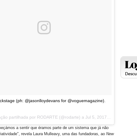
ckstage (ph: @jasonlloydevans for @voguemagazine).
ação partilhada por RODARTE (@rodarte) a
Jul 5, 2017 às 1:12 PDT
eçámos a sentir que éramos parte de um sistema que já não
riatividade", revela Laura Mulleavy, uma das fundadoras, ao
New