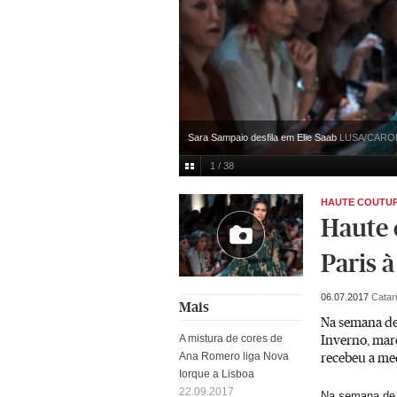
Sara Sampaio desfila em Elie Saab
LUSA/CARO
1 / 38
HAUTE COUTU
Haute 
Paris 
06.07.2017
Catar
Mais
Na semana de
Inverno, marc
A mistura de cores de
recebeu a me
Ana Romero liga Nova
Iorque a Lisboa
22.09.2017
Na semana d