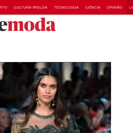
RTO
CULTURA-ÍPSILON
TECNOLOGIA
CIÊNCIA
OPINIÃO
L
e
moda