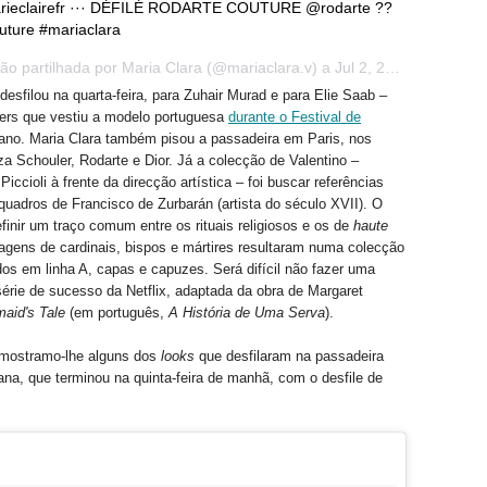
ieclairefr ··· DÉFILÉ RODARTE COUTURE @rodarte ??
uture #mariaclara
ão partilhada por Maria Clara (@mariaclara.v) a
Jul 2, 2017 às 9:28 PDT
esfilou na quarta-feira, para Zuhair Murad e para Elie Saab –
ers que vestiu a modelo portuguesa
durante o Festival de
ano. Maria Clara também pisou a passadeira em Paris, nos
za Schouler, Rodarte e Dior. Já a colecção de Valentino –
iccioli à frente da direcção artística – foi buscar referências
 quadros de Francisco de Zurbarán (artista do século XVII). O
efinir um traço comum entre os rituais religiosos e os de
haute
agens de cardinais, bispos e mártires resultaram numa colecção
dos em linha A, capas e capuzes. Será difícil não fazer uma
érie de sucesso da Netflix, adaptada da obra de Margaret
aid's Tale
(em português,
A História de Uma Serva
).
a mostramo-lhe alguns dos
looks
que desfilaram na passadeira
na, que terminou na quinta-feira de manhã, com o desfile de
.