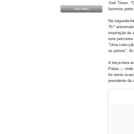
York Times
. "
fazemos parte
VER MAIS
Na segunda-fei
70.º aniversár
inspiração às 
este percorreu
"Uma colecção 
os países", lê
A terça-feira 
Palais –, onde 
foi nesta ocas
presidente da 