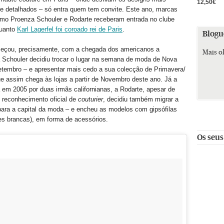
12,50€
e detalhados – só entra quem tem convite. Este ano, marcas
mo Proenza Schouler e Rodarte receberam entrada no clube
quanto
Karl Lagerfel foi coroado rei de Paris
.
Blogu
çou, precisamente, com a chegada dos americanos a
Mais o
 Schouler decidiu trocar o lugar na semana de moda de Nova
etembro – e apresentar mais cedo a sua colecção de Primavera/
e assim chega às lojas a partir de Novembro deste ano. Já a
em 2005 por duas irmãs californianas, a Rodarte, apesar de
o reconhecimento oficial de
couturier
, decidiu também migrar a
ara a capital da moda – e encheu as modelos com gipsófilas
es brancas), em forma de acessórios.
Os seus