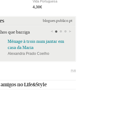
Vida Portuguesa
4,30€
es
blogues.publico.pt
lhos que barriga
Ménage à trois num jantar em
Ménage à trois num jan
casa da Maria
casa da Maria
Alexandra Prado Coelho
Alexandra Prado Coelho
PUB
 amigos no Life&Style