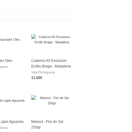
or Olex
Caderno A5 Exclusivo
Emílio Braga - Madalena
guesa
Vida Portuguesa
11,50€
Lápis Aguarela
Marisol - Flor de Sal
250gr
guesa