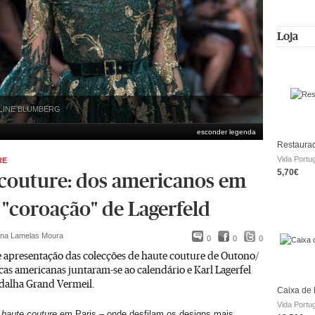
Loja
LINE BLUMBERG
esconder legenda
Restaurad
Vida Portu
RE
5,70€
couture: dos americanos em
à "coroação" de Lagerfeld
ina Lamelas Moura
0
0
0
 apresentação das colecções de haute couture de Outono/
as americanas juntaram-se ao calendário e Karl Lagerfel
dalha Grand Vermeil.
Caixa de 
Vida Portu
e
haute couture
em Paris – onde desfilam os designs mais