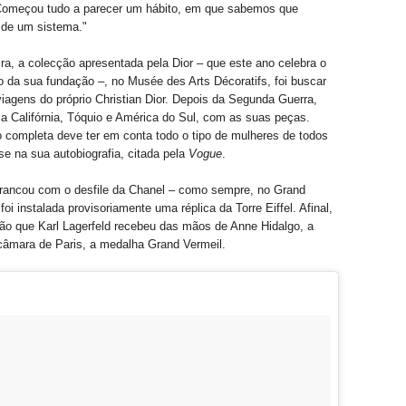
Começou tudo a parecer um hábito, em que sabemos que
 de um sistema."
ra, a colecção apresentada pela Dior – que este ano celebra o
io da sua fundação –, no Musée des Arts Décoratifs, foi buscar
viagens do próprio Christian Dior. Depois da Segunda Guerra,
 a Califórnia, Tóquio e América do Sul, com as suas peças.
completa deve ter em conta todo o tipo de mulheres de todos
-se na sua autobiografia, citada pela
Vogue
.
arrancou com o desfile da Chanel – como sempre, no Grand
foi instalada provisoriamente uma réplica da Torre Eiffel. Afinal,
ião que Karl Lagerfeld recebeu das mãos de Anne Hidalgo, a
câmara de Paris, a medalha Grand Vermeil.