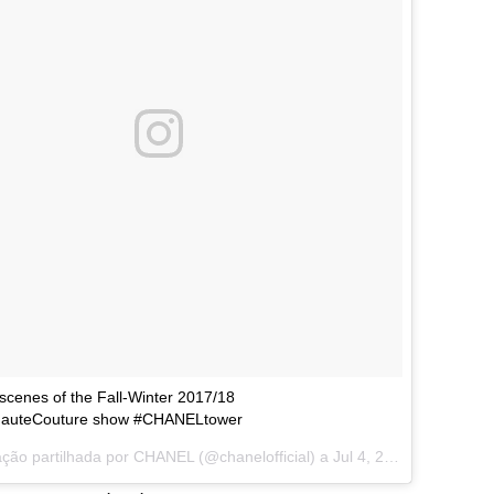
scenes of the Fall-Winter 2017/18
uteCouture show #CHANELtower
ção partilhada por CHANEL (@chanelofficial) a
Jul 4, 2017 às 5:07 PDT