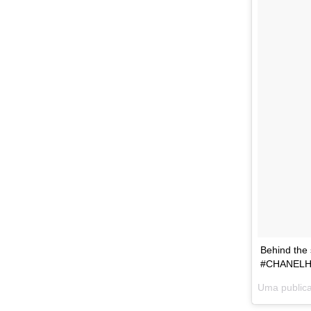
Behind the 
#CHANELHa
Uma publica