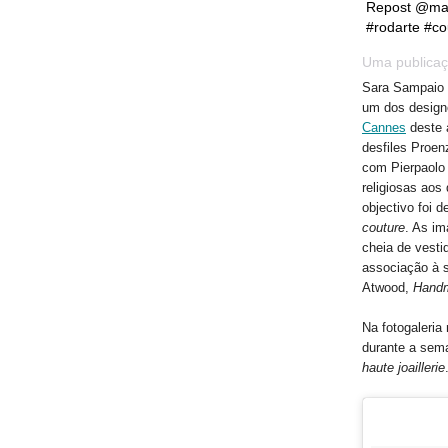
Repost @mar
#rodarte #co
Uma publicaç
Sara Sampaio d
um dos design
Cannes
deste 
desfiles Proen
com Pierpaolo P
religiosas aos
objectivo foi d
couture
. As im
cheia de vesti
associação à s
Atwood,
Handm
Na fotogaleri
durante a sema
haute joaillerie