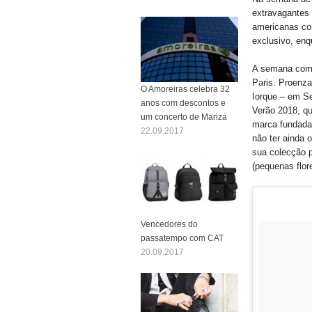
extravagantes 
americanas co
exclusivo, en
A semana come
Paris. Proenza
O Amoreiras celebra 32
Iorque – em S
anos com descontos e
Verão 2018, qu
um concerto de Mariza
marca fundada 
22.09.2017
não ter ainda 
sua colecção p
(pequenas flor
Vencedores do
passatempo com CAT
20.09.2017