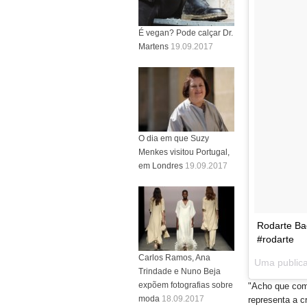
É vegan? Pode calçar Dr.
Martens
19.09.2017
O dia em que Suzy
Menkes visitou Portugal,
em Londres
19.09.2017
Rodarte Ba
#rodarte
Carlos Ramos, Ana
Uma public
Trindade e Nuno Beja
expõem fotografias sobre
"Acho que com
moda
18.09.2017
representa a c