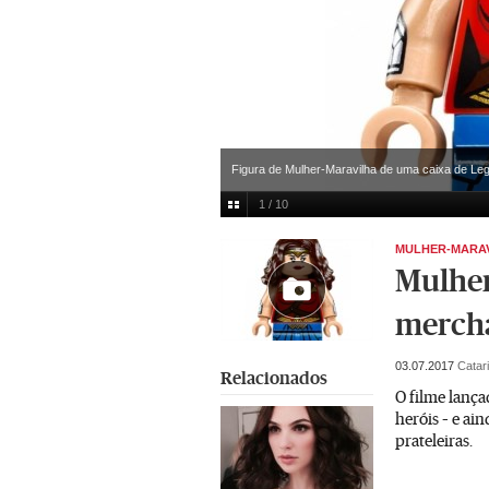
Figura de Mulher-Maravilha de uma caixa de Leg
1 / 10
MULHER-MARA
Mulher
merch
03.07.2017
Catar
Relacionados
O filme lança
heróis – e ai
prateleiras.