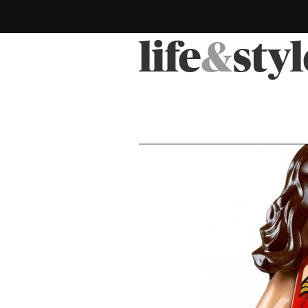
life
&
styl