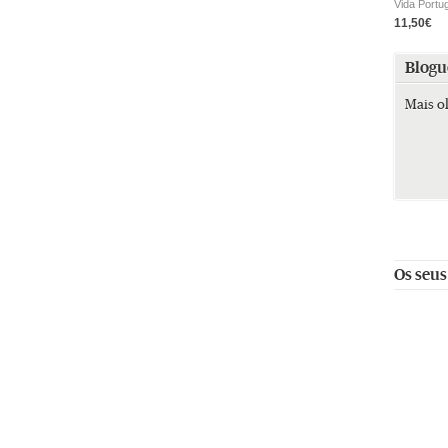
Vida Portu
11,50€
Blogu
Mais o
Os seus