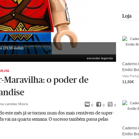
Loja
o (29,99 euros)
esconder legenda
Caderno A
Emílio Br
VILHA
Vida Portu
-Maravilha: o poder de
11,50€
andise
ina Lamelas Moura
0
0
0
do este mês já se tornou num dos mais rentáveis de super-
nda vai na quarta semana. O sucesso também passa pelas
Caderno A
Emílio Br