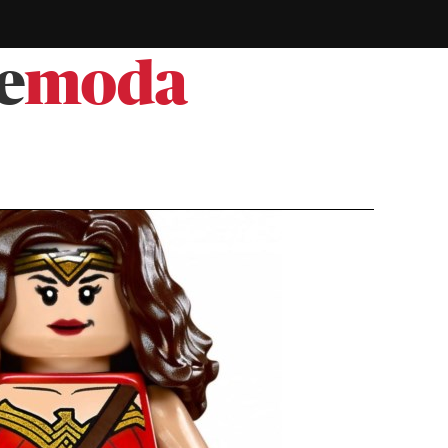
e
moda