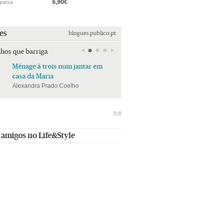
6,90€
guesa
es
blogues.publico.pt
lhos que barriga
Ménage à trois num jantar em
Ménage à trois num jan
casa da Maria
casa da Maria
Alexandra Prado Coelho
Alexandra Prado Coelho
PUB
 amigos no Life&Style