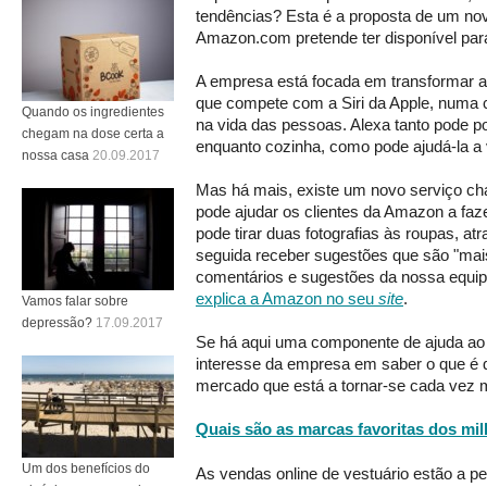
tendências? Esta é a proposta de um no
Amazon.com pretende ter disponível para
A empresa está focada em transformar a 
que compete com a Siri da Apple, numa 
Quando os ingredientes
na vida das pessoas. Alexa tanto pode 
chegam na dose certa a
enquanto cozinha, como pode ajudá-la a v
nossa casa
20.09.2017
Mas há mais, existe um novo serviço c
pode ajudar os clientes da Amazon a faz
pode tirar duas fotografias às roupas, a
seguida receber sugestões que são "mais
comentários e sugestões da nossa equip
explica a Amazon no seu
site
.
Vamos falar sobre
depressão?
17.09.2017
Se há aqui uma componente de ajuda ao 
interesse da empresa em saber o que é 
mercado que está a tornar-se cada vez m
Quais são as marcas favoritas dos mil
Um dos benefícios do
As vendas online de vestuário estão a p