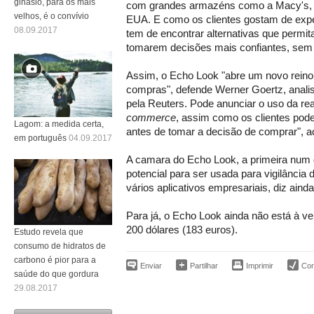
ginásio, para os mais
com grandes armazéns como a Macy's, q
velhos, é o convívio
EUA. E como os clientes gostam de expe
08.09.2017
tem de encontrar alternativas que permit
tomarem decisões mais confiantes, sem s
Assim, o Echo Look "abre um novo reino
compras", defende Werner Goertz, analist
pela Reuters. Pode anunciar o uso da r
commerce
, assim como os clientes pode
Lagom: a medida certa,
antes de tomar a decisão de comprar", a
em português
04.09.2017
A camara do Echo Look, a primeira num d
potencial para ser usada para vigilância
vários aplicativos empresariais, diz ainda
Para já, o Echo Look ainda não está à v
200 dólares (183 euros).
Estudo revela que
consumo de hidratos de
carbono é pior para a
Enviar
Partilhar
Imprimir
Corr
saúde do que gordura
29.08.2017