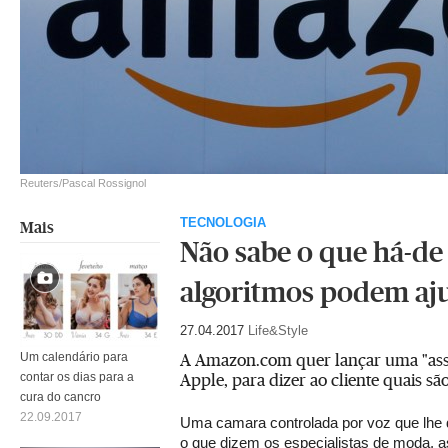
Reuters/Pascal Rossignol
TECNOLOGIA
Mais
Não sabe o que há-de 
algoritmos podem aj
27.04.2017
Life&Style
A Amazon.com quer lançar uma "assis
Um calendário para
Apple, para dizer ao cliente quais sã
contar os dias para a
cura do cancro
22.09.2017
Uma camara controlada por voz que lhe 
o que dizem os especialistas de moda, 