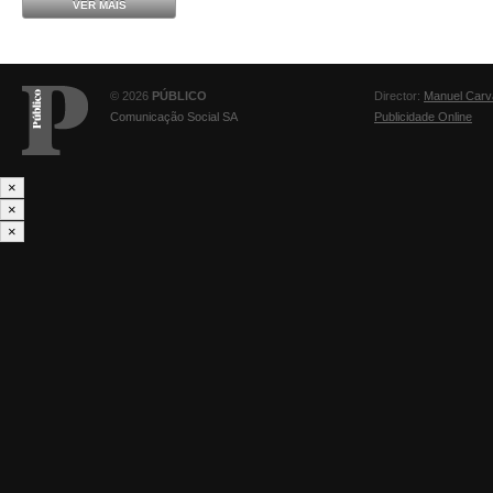
VER MAIS
© 2026
PÚBLICO
Director:
Manuel Carv
Comunicação Social SA
Publicidade Online
×
×
×