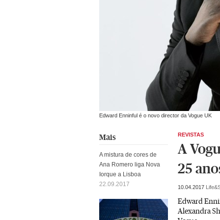
Edward Enninful é o novo director da Vogue UK
REVISTAS
Mais
A Vogu
A mistura de cores de
Ana Romero liga Nova
25 ano
Iorque a Lisboa
22.09.2017
10.04.2017
Life&S
Edward Enninf
Alexandra Sh