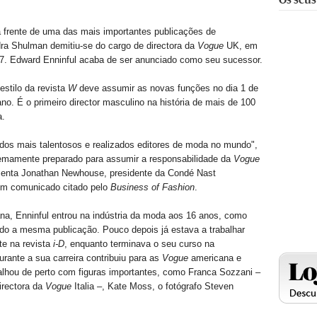
 frente de uma das mais importantes publicações de
ra Shulman demitiu-se do cargo de directora da
Vogue
UK, em
17. Edward Enninful acaba de ser anunciado como seu sucessor.
estilo da revista
W
deve assumir as novas funções no dia 1 de
no. É o primeiro director masculino na história de mais de 100
a.
dos mais talentosos e realizados editores de moda no mundo",
remamente preparado para assumir a responsabilidade da
Vogue
omenta Jonathan Newhouse, presidente da Condé Nast
 em comunicado citado pelo
Business of Fashion
.
a, Enninful entrou na indústria da moda aos 16 anos, como
do a mesma publicação. Pouco depois já estava a trabalhar
te na revista
i-D
, enquanto terminava o seu curso na
urante a sua carreira contribuiu para as
Vogue
americana e
abalhou de perto com figuras importantes, como Franca Sozzani –
directora da
Vogue
Italia –, Kate Moss, o fotógrafo Steven