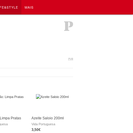
IFE&STYLE
MAIS
PUB
Limpa Pratas
Azeite Saloio 200ml
guesa
Vida Portuguesa
3,50€