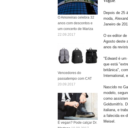
Vogue.
Depois de 25 à
O Amoreiras celebra 32
moda, Alexand
anos com descontos e
Janeiro de 20
um concerto de Mariza
22.09.2017
O ex-editor de 
Agosto deste a
anos da revist
"Edward é um 
que está "ext
britânica", c
Vencedores do
International,
passatempo com CAT
20.09.2017
Nascido no Gan
modelo, segun
como assisten
Goldsmith's. D
italiana, e tr
a falecida ex-
Meisel.
É vegan? Pode calçar Dr.