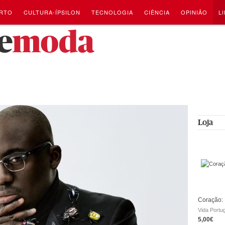
RTO
CULTURA-ÍPSILON
TECNOLOGIA
CIÊNCIA
OPINIÃO
L
e
moda
Loja
Coração: 
Vida Portu
5,00€