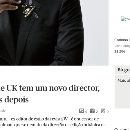
Carimbo E
Vida Portu
11,20€
Blogu
Mais o
e UK tem um novo director,
s depois
tyle
0
2
0
ul – ex-editor de estilo da revista W – é o sucessor de
ulman, que se demitiu da direcção da edição britânica da
Os seus