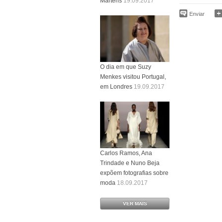
Martens
19.09.2017
Enviar
O dia em que Suzy
Menkes visitou Portugal,
em Londres
19.09.2017
Carlos Ramos, Ana
Trindade e Nuno Beja
expõem fotografias sobre
moda
18.09.2017
VER MAIS