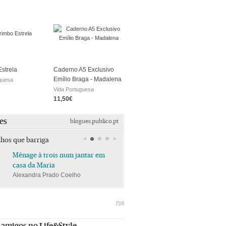
strela
Caderno A5 Exclusivo
Emílio Braga - Madalena
guesa
Vida Portuguesa
11,50€
es
blogues.publico.pt
lhos que barriga
Ménage à trois num jantar em
Ménage à trois num jan
casa da Maria
casa da Maria
Alexandra Prado Coelho
Alexandra Prado Coelho
PUB
 amigos no Life&Style