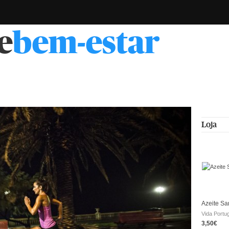
e
bem-estar
Loja
Azeite Sa
Vida Portu
3,50€