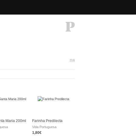
PUB
nta Maria 200ml
Farinha Predilecta
guesa
Vida Portuguesa
1,80€