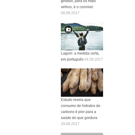
ginásio, para os mais
velhos, é o convívio
08.09.2017
Lagom: a medida certa,
em português
04.09.2017
Estudo revela que
consumo de hidratos de
carbono é pior para a
saúde do que gordura
29.08.2017