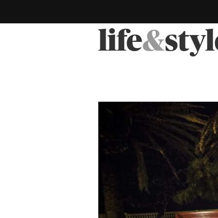
life
&
styl