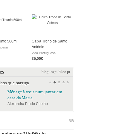
iunfo 500ml
Caixa Trono de Santo
António
guesa
Vida Portuguesa
35,00€
es
blogues.publico.pt
lhos que barriga
Ménage à trois num jantar em
Ménage à trois num jan
casa da Maria
casa da Maria
Alexandra Prado Coelho
Alexandra Prado Coelho
PUB
 amigos no Life&Style