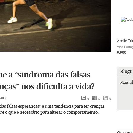
Azeite Tr
Vida Portu
6,90€
Blogu
ue a “síndroma das falsas
Mais o
ças” nos dificulta a vida?
raga
0
5
0
as falsas esperanças” é uma tendência para ter crenças
obre o que é necessário para alterar o comportamento.
Os seus