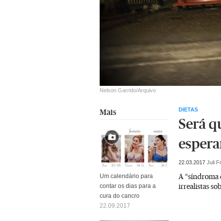
Nelson Garrido/Arquivo
DIETAS
Mais
Será q
esperan
22.03.2017
Juli F
A “síndroma d
Um calendário para
irrealistas s
contar os dias para a
cura do cancro
22.09.2017