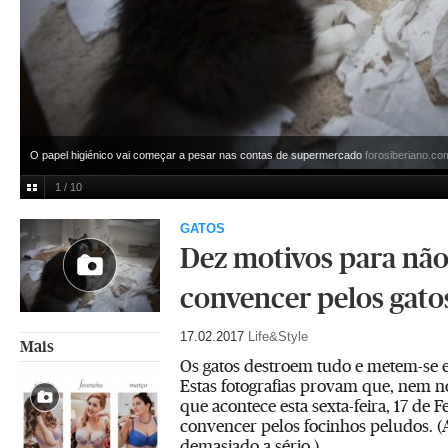
O papel higiénico vai começar a pesar nas contas de supermercado
forosiberiano.co
1 / 10
GATOS
Dez motivos para não
convencer pelos gato
17.02.2017
Life&Style
Mais
Os gatos destroem tudo e metem-se e
Estas fotografias provam que, nem n
que acontece esta sexta-feira, 17 de F
convencer pelos focinhos peludos. (A
demasiado a sério.)