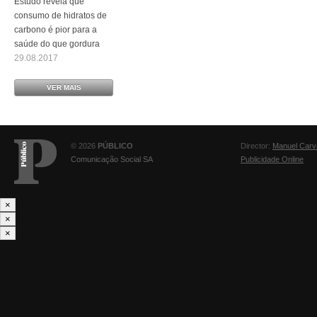
Estudo revela que
consumo de hidratos de
carbono é pior para a
saúde do que gordura
29.08.2017
VER MAIS
© 2026
PÚBLICO
Director:
Manuel Carv
Comunicação Social SA
Publicidade Online
×
×
×