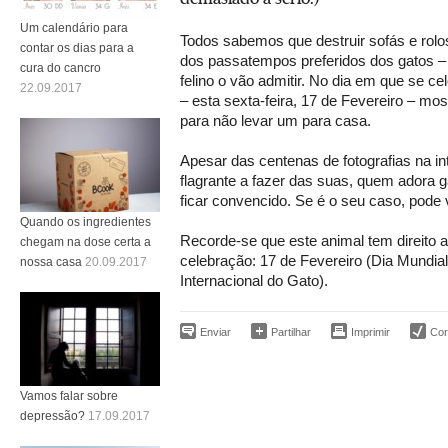
Um calendário para
Todos sabemos que destruir sofás e rolos
contar os dias para a
dos passatempos preferidos dos gatos – 
cura do cancro
felino o vão admitir. No dia em que se ce
22.09.2017
– esta sexta-feira, 17 de Fevereiro – m
para não levar um para casa.
Apesar das centenas de fotografias na i
flagrante a fazer das suas, quem adora 
ficar convencido. Se é o seu caso, pod
Quando os ingredientes
Recorde-se que este animal tem direito 
chegam na dose certa a
celebração: 17 de Fevereiro (Dia Mundial
nossa casa
20.09.2017
Internacional do Gato).
Enviar
Partilhar
Imprimir
Corr
Vamos falar sobre
depressão?
17.09.2017