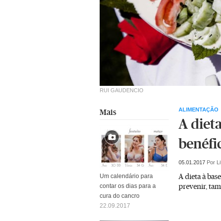
RUI GAUDENCIO
ALIMENTAÇÃO
Mais
A diet
benéfi
05.01.2017
Por L
A dieta à base
Um calendário para
prevenir, tam
contar os dias para a
cura do cancro
22.09.2017