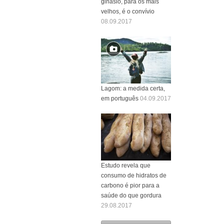
ginásio, para os mais
velhos, é o convívio
08.09.2017
Lagom: a medida certa,
em português
04.09.2017
Estudo revela que
consumo de hidratos de
carbono é pior para a
saúde do que gordura
29.08.2017