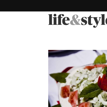
life
&
styl