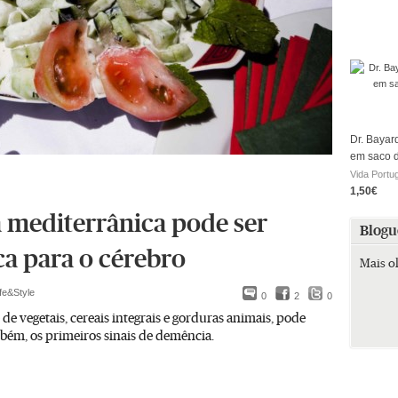
Dr. Bayar
em saco 
Vida Portu
1,50€
a mediterrânica pode ser
Blogu
ca para o cérebro
Mais o
ife&Style
0
2
0
 de vegetais, cereais integrais e gorduras animais, pode
bém, os primeiros sinais de demência.