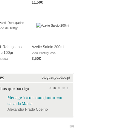
11,50€
d: Rebuçados
Azeite Saloio 200ml
de 100gr
Vida Portuguesa
3,50€
guesa
es
blogues.publico.pt
lhos que barriga
Ménage à trois num jantar em
Ménage à trois num jan
casa da Maria
casa da Maria
Alexandra Prado Coelho
Alexandra Prado Coelho
PUB