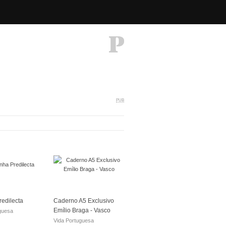
PUB
redilecta
Caderno A5 Exclusivo
Emílio Braga - Vasco
guesa
Vida Portuguesa