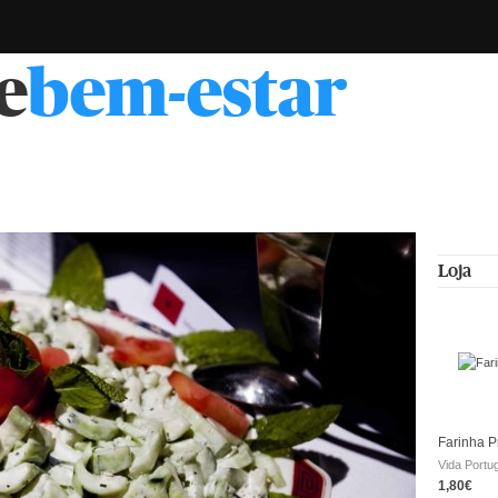
e
bem-estar
Loja
Farinha P
Vida Portu
1,80€