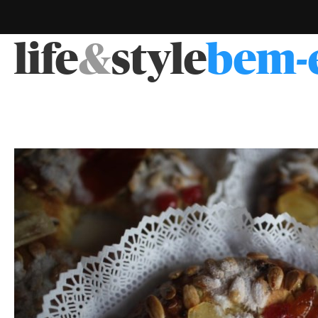
life
&
style
bem-