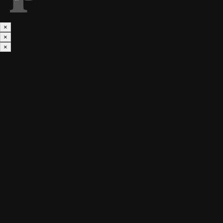
×
×
×