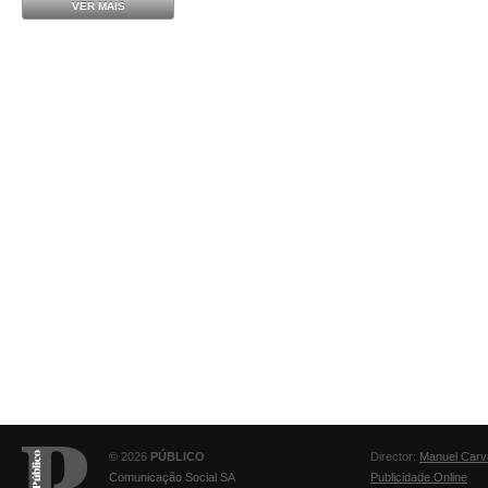
VER MAIS
© 2026
PÚBLICO
Director:
Manuel Carv
Comunicação Social SA
Publicidade Online