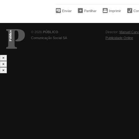
Enviar
Partilhar
Imprimir
Corr
© 2026
PÚBLICO
Director:
Manuel Carv
Comunicação Social SA
Publicidade Online
×
×
×