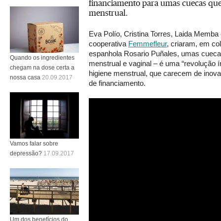
financiamento para umas cuecas que
menstrual.
Eva Polío, Cristina Torres, Laida Memba
cooperativa
Femmefleur
, criaram, em c
espanhola Rosario Puñales, umas cueca
Quando os ingredientes
menstrual e vaginal – é uma “revolução í
chegam na dose certa a
higiene menstrual, que carecem de inova
nossa casa
20.09.2017
de financiamento.
Vamos falar sobre
depressão?
17.09.2017
Um dos benefícios do