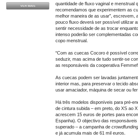
quantidade de fluxo vaginal e menstrual q
VER MAIS
recomendamos que experimentem as cu
melhor maneira de as usar”, escrevem, 
pouco fluxo deverá ser possível utilizar
sentir necessidade de as trocar enquanto
intenso poderão ser complementadas c
copo menstrual.
“Com as cuecas Cocoro é possível correr,
seduzir, mas acima de tudo sentir-se con
as responsáveis da cooperativa Femmefl
As cuecas podem ser lavadas juntament
interior mas, para preservar o tecido ab
usar amaciador, máquina de secar ou fe
Há três modelos disponíveis para pré-en
de cintura subida – em preto, do XS ao XL
acrescem 15 euros de portes para enco
Espanha). O objectivo das responsáveis e
superado – a campanha de
crowdfundin
e já acumula mais de 61 mil euros.