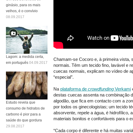
ginásio, para os mais
velhos, é o convívio
08.09.2017
Lagom: a medida certa,
Chamam-se Cocoro e, à primeira vista,
em português
04.09.2017
normais. Têm um tecido fino, lavável e re
cuecas normais, explicam no vídeo de a
“especial”.
Na
plataforma de
crowdfunding
Verkami
destas cuecas assenta na combinação de 
algodão, que fica em contacto com a zo
Estudo revela que
por todos os ginecologistas; um tecido t
consumo de hidratos de
absorvente, repele a água, é hidrofílico, a
carbono é pior para a
materiais bonitos e confortáveis para o ex
saúde do que gordura
29.08.2017
“Cada corpo é diferente e há muitas vari