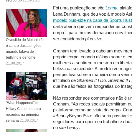
seu corpo
21.09.2017
Foi uma publicação no
site
Lenny
, plata
Lena Dunham, que deu voz à modelo A
modelo plus-size na capa da Sports Illus
carta aberta que vem responder às const
corpo – para muitos demasiado curvilíne
ser considerado
plus size
.
O vestido de Melania foi
o centro das atenções
Graham tem levado a cabo um moviment
quando falava de
próprio corpo, criando diálogo sobre o t
bullying e de fome
mulheres a sentirem o mesmo e a libert
21.09.2017
beleza da sociedade. A modelo vem ago
perspectiva sobre a maneira como vêem
intitulado de
Shamed If I Do, Shamed If I 
que lhe são feitos às fotografias do Inst
Não responder aos comentários não é u
"What Happened" de
Graham. “As redes sociais permitiram q
Hillary Clinton quebra
plataforma como activista do corpo. Cri
recordes na primeira
#BeautyBeyondSize não seria possível 
semana
21.09.2017
seguidores para quem eu trabalho e dou 
no
site Lenny
.