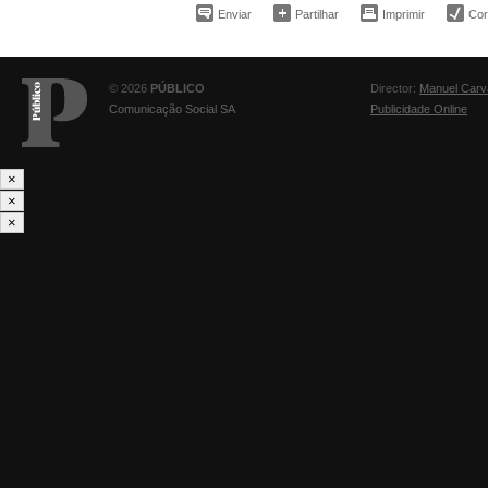
Enviar
Partilhar
Imprimir
Corr
© 2026
PÚBLICO
Director:
Manuel Carv
Comunicação Social SA
Publicidade Online
×
×
×