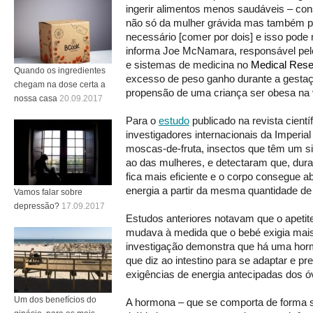
ingerir alimentos menos saudáveis – cons
não só da mulher grávida mas também p
necessário [comer por dois] e isso pode 
informa Joe McNamara, responsável pel
e sistemas de medicina no
Medical Rese
Quando os ingredientes
excesso de peso ganho durante a gestaçã
chegam na dose certa a
propensão de uma criança ser obesa na v
nossa casa
20.09.2017
Para o
estudo
publicado na revista cientí
investigadores internacionais da Imperia
moscas-de-fruta, insectos que têm um s
ao das mulheres, e detectaram que, duran
fica mais eficiente e o corpo consegue 
energia a partir da mesma quantidade de
Vamos falar sobre
depressão?
17.09.2017
Estudos anteriores notavam que o apetit
mudava à medida que o bebé exigia mais
investigação demonstra que há uma hor
que diz ao intestino para se adaptar e pr
exigências de energia antecipadas dos óvu
Um dos benefícios do
A hormona – que se comporta de forma 