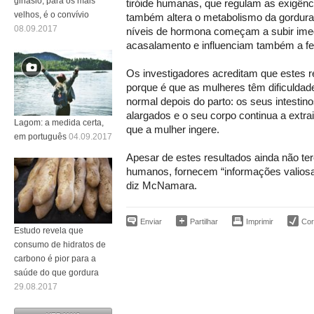
ginásio, para os mais
tiróide humanas, que regulam as exigênc
velhos, é o convívio
também altera o metabolismo da gordura
08.09.2017
níveis de hormona começam a subir imed
acasalamento e influenciam também a fer
Os investigadores acreditam que estes r
porque é que as mulheres têm dificulda
normal depois do parto: os seus intest
alargados e o seu corpo continua a extra
Lagom: a medida certa,
que a mulher ingere.
em português
04.09.2017
Apesar de estes resultados ainda não t
humanos, fornecem “informações valiosas
diz McNamara.
Enviar
Partilhar
Imprimir
Corr
Estudo revela que
consumo de hidratos de
carbono é pior para a
saúde do que gordura
29.08.2017