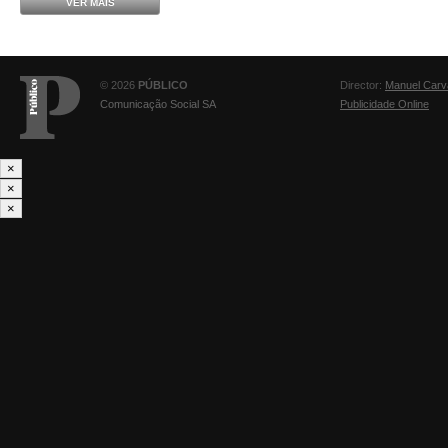
VER MAIS
© 2026
PÚBLICO
Director:
Manuel Carv
Comunicação Social SA
Publicidade Online
×
×
×